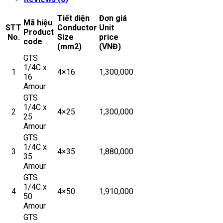
Tiết diện
Đơn giá
Mã hiệu
STT
Conductor
Unit
Product
No.
Size
price
code
(mm2)
(VNĐ)
GTS
1/4C x
1
4×16
1,300,000
16
Amour
GTS
1/4C x
2
4×25
1,300,000
25
Amour
GTS
1/4C x
3
4×35
1,880,000
35
Amour
GTS
1/4C x
4
4×50
1,910,000
50
Amour
GTS