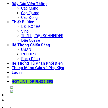
Dây Cáp Viễn Thông
Cáp Mạng
Cáp Quang
Cáp Đồng
Thiết Bị Điện
LS- KOREA
Sino
Thiết bị điện SCHNEIDER
Đầu Cosse
Hệ Thống Chiếu Sáng
USAN
PHILIPS
Rạng Đông
Hệ Thống Tủ Phân Phối Điện
Thang Máng Cáp và Phụ Kiện
Login
HOTLINE: 0949.653.895
x
x