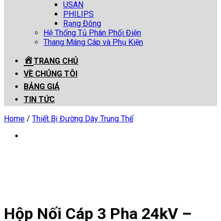
USAN
PHILIPS
Rạng Đông
Hệ Thống Tủ Phân Phối Điện
Thang Máng Cáp và Phụ Kiện
TRANG CHỦ
VỀ CHÚNG TÔI
BẢNG GIÁ
TIN TỨC
Home
/
Thiết Bị Đường Dây Trung Thế
Hộp Nối Cáp 3 Pha 24kV –