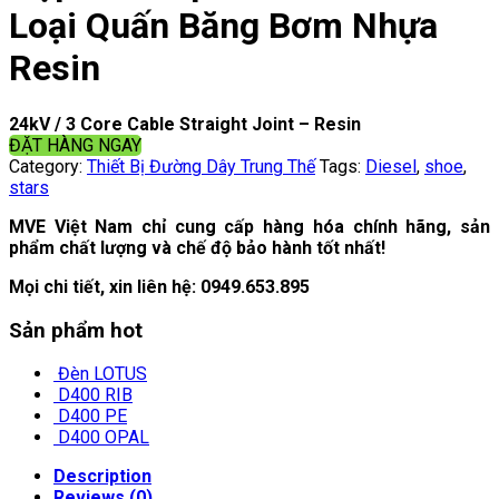
Loại Quấn Băng Bơm Nhựa
Resin
24kV / 3 Core Cable Straight Joint – Resin
ĐẶT HÀNG NGAY
Category:
Thiết Bị Đường Dây Trung Thế
Tags:
Diesel
,
shoe
,
stars
MVE Việt Nam chỉ cung cấp hàng hóa chính hãng, sản
phẩm chất lượng và chế độ bảo hành tốt nhất!
Mọi chi tiết, xin liên hệ:
0949.653.895
Sản phẩm hot
Đèn LOTUS
D400 RIB
D400 PE
D400 OPAL
Description
Reviews (0)