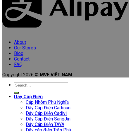
About
Our Stores
Blog
Contact
FAQ
Copyright 2026 ©
MVE VIỆT NAM
Search
for:
Dây Cáp Điện
Cáp Nhôm Phú Nghĩa
Dây Cáp Điện Cadisun
Dây Cáp Điện Cadivi
Dây Cáp Điện SangJin
Dây Cáp Điện TAYA
Dây cáp điện Trần Phú