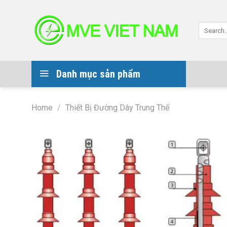
Skip
to
Search
content
for:
Danh mục sản phẩm
Home
/
Thiết Bị Đường Dây Trung Thế