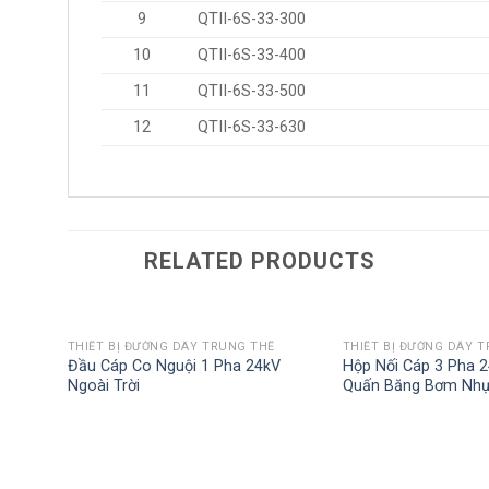
9
QTII-6S-33-300
10
QTII-6S-33-400
11
QTII-6S-33-500
12
QTII-6S-33-630
RELATED PRODUCTS
THIẾT BỊ ĐƯỜNG DÂY TRUNG THẾ
THIẾT BỊ ĐƯỜNG DÂY 
Đầu Cáp Co Nguội 1 Pha 24kV
Hộp Nối Cáp 3 Pha 2
Ngoài Trời
Quấn Băng Bơm Nhự