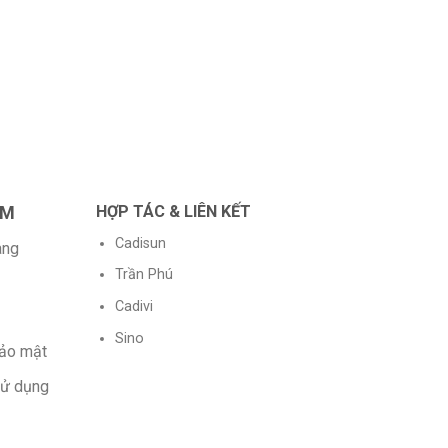
THI
Đầu
Tr
AM
HỢP TÁC & LIÊN KẾT
Cadisun
àng
Trần Phú
Cadivi
Sino
bảo mật
sử dụng