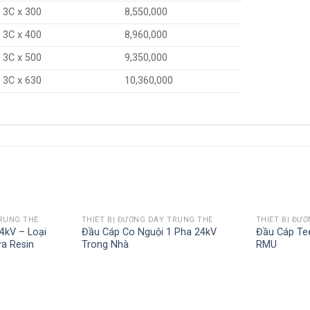
3C x 300
8,550,000
3C x 400
8,960,000
3C x 500
9,350,000
3C x 630
10,360,000
TRUNG THẾ
THIẾT BỊ ĐƯỜNG DÂY TRUNG THẾ
THIẾT BỊ ĐƯ
4kV – Loại
Đầu Cáp Co Nguội 1 Pha 24kV
Đầu Cáp Te
a Resin
Trong Nhà
RMU