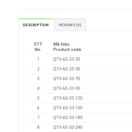
DESCRIPTION
REVIEWS (0)
STT
Mã hiệu
No.
Product code
1
QTII-6S-33-35
2
QTII-6S-33-50
3
QTII-6S-33-70
4
QTII-6S-33-95
5
QTII-6S-33-120
6
QTII-6S-33-150
7
QTII-6S-33-185
8
QTII-6S-33-240