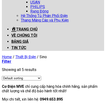
USAN
PHILIPS
Rạng Đông
Hệ Thống Tủ Phân Phối Điện
Thang Máng Cáp và Phụ Kiện
TRANG CHỦ
VỀ CHÚNG TÔI
BẢNG GIÁ
TIN TỨC
Home
/
Thiết Bị Điện
/
Sino
Filter
Showing all 5 results
Cơ Điện MVE
chỉ cung cấp hàng hóa chính hãng, sản phẩm
chất lượng và chế độ bảo hành tốt nhất!
Mọi chi tiết, xin liên hệ:
0949.653.895