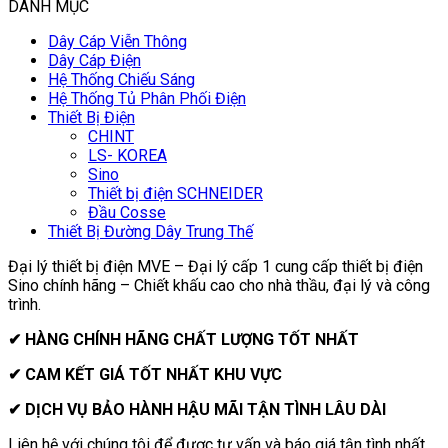
DANH MỤC
Dây Cáp Viễn Thông
Dây Cáp Điện
Hệ Thống Chiếu Sáng
Hệ Thống Tủ Phân Phối Điện
Thiết Bị Điện
CHINT
LS- KOREA
Sino
Thiết bị điện SCHNEIDER
Đầu Cosse
Thiết Bị Đường Dây Trung Thế
Đại lý thiết bị điện MVE – Đại lý cấp 1 cung cấp thiết bị điện
Sino chính hãng – Chiết khấu cao cho nhà thầu, đại lý và công
trình.
✔ HÀNG CHÍNH HÃNG CHẤT LƯỢNG TỐT NHẤT
✔ CAM KẾT GIÁ TỐT NHẤT KHU VỰC
✔ DỊCH VỤ BẢO HÀNH HẬU MÃI TẬN TÌNH LÂU DÀI
Liên hệ với chúng tôi để được tư vấn và báo giá tận tình nhất