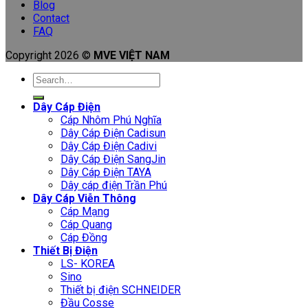
Blog
Contact
FAQ
Copyright 2026 ©
MVE VIỆT NAM
Search
for:
Dây Cáp Điện
Cáp Nhôm Phú Nghĩa
Dây Cáp Điện Cadisun
Dây Cáp Điện Cadivi
Dây Cáp Điện SangJin
Dây Cáp Điện TAYA
Dây cáp điện Trần Phú
Dây Cáp Viễn Thông
Cáp Mạng
Cáp Quang
Cáp Đồng
Thiết Bị Điện
LS- KOREA
Sino
Thiết bị điện SCHNEIDER
Đầu Cosse