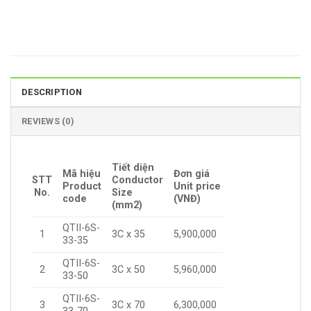
DESCRIPTION
REVIEWS (0)
Tiết diện
Mã hiệu
Đơn giá
STT
Conductor
Product
Unit price
No.
Size
code
(VNĐ)
(mm2)
QTII-6S-
1
3C x 35
5,900,000
33-35
QTII-6S-
2
3C x 50
5,960,000
33-50
QTII-6S-
3
3C x 70
6,300,000