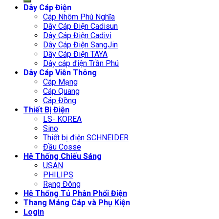
Dây Cáp Điện
Cáp Nhôm Phú Nghĩa
Dây Cáp Điện Cadisun
Dây Cáp Điện Cadivi
Dây Cáp Điện SangJin
Dây Cáp Điện TAYA
Dây cáp điện Trần Phú
Dây Cáp Viễn Thông
Cáp Mạng
Cáp Quang
Cáp Đồng
Thiết Bị Điện
LS- KOREA
Sino
Thiết bị điện SCHNEIDER
Đầu Cosse
Hệ Thống Chiếu Sáng
USAN
PHILIPS
Rạng Đông
Hệ Thống Tủ Phân Phối Điện
Thang Máng Cáp và Phụ Kiện
Login