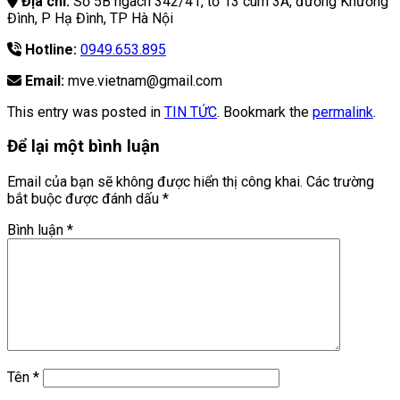
Địa chỉ:
Số 5B ngach 342/41, tổ 13 cum 3A, đường Khương
Đình, P Hạ Đình, TP Hà Nội
Hotline:
0949.653.895
Email:
mve.vietnam@gmail.com
This entry was posted in
TIN TỨC
. Bookmark the
permalink
.
Để lại một bình luận
Email của bạn sẽ không được hiển thị công khai.
Các trường
bắt buộc được đánh dấu
*
Bình luận
*
Tên
*