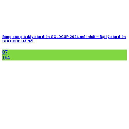
Bảng báo giá dây cáp điện GOLDCUP 2024 mới nhất – Đại lý cáp điện
GOLDCUP Hà Nội
07
Th4