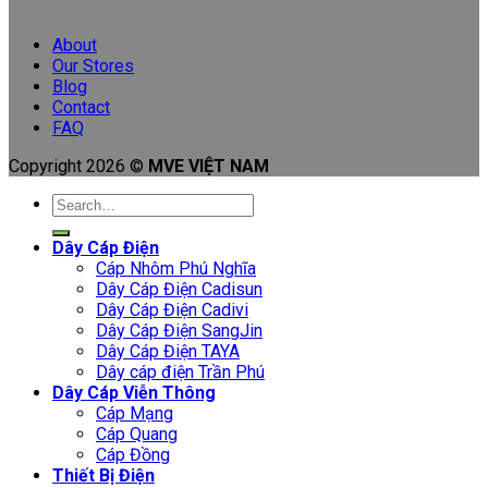
About
Our Stores
Blog
Contact
FAQ
Copyright 2026 ©
MVE VIỆT NAM
Search
for:
Dây Cáp Điện
Cáp Nhôm Phú Nghĩa
Dây Cáp Điện Cadisun
Dây Cáp Điện Cadivi
Dây Cáp Điện SangJin
Dây Cáp Điện TAYA
Dây cáp điện Trần Phú
Dây Cáp Viễn Thông
Cáp Mạng
Cáp Quang
Cáp Đồng
Thiết Bị Điện