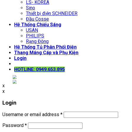
LS- KOREA
Sino
Thiết bị điện SCHNEIDER
Đầu Cosse
Hệ Thống Chiếu Sáng
USAN
PHILIPS
Rạng Đông
Hệ Thống Tủ Phân Phối Điện
Thang Máng Cáp và Phụ Kiện
Login
HOTLINE: 0949.653.895
x
x
Login
Username or email address
*
Password
*