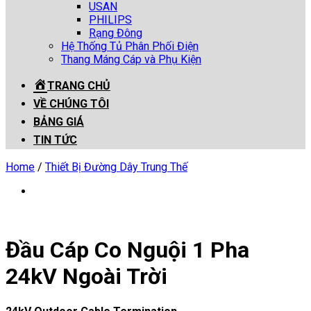
USAN
PHILIPS
Rạng Đông
Hệ Thống Tủ Phân Phối Điện
Thang Máng Cáp và Phụ Kiện
TRANG CHỦ
VỀ CHÚNG TÔI
BẢNG GIÁ
TIN TỨC
Home
/
Thiết Bị Đường Dây Trung Thế
Đầu Cáp Co Nguội 1 Pha
24kV Ngoài Trời