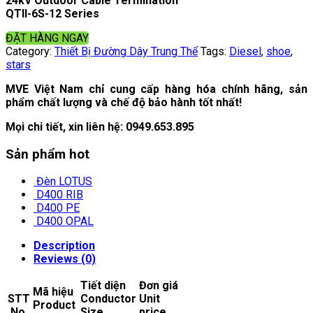
24kV Outdoor Cable Termination
QTII-6S-12 Series
ĐẶT HÀNG NGAY
Category:
Thiết Bị Đường Dây Trung Thế
Tags:
Diesel
,
shoe
,
stars
MVE Việt Nam chỉ cung cấp hàng hóa chính hãng, sản
phẩm chất lượng và chế độ bảo hành tốt nhất!
Mọi chi tiết, xin liên hệ:
0949.653.895
Sản phẩm hot
Đèn LOTUS
D400 RIB
D400 PE
D400 OPAL
Description
Reviews (0)
Tiết diện
Đơn giá
Mã hiệu
STT
Conductor
Unit
Product
No.
Size
price