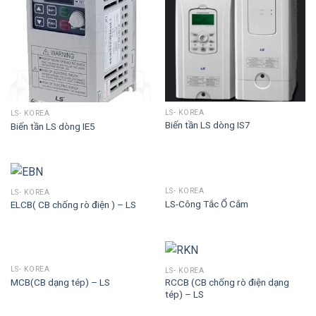
LS- KOREA
LS- KOREA
Biến tần LS dòng IS7
Biến tần LS dòng IE5
LS- KOREA
LS- KOREA
LS-Công Tắc Ổ Cắm
ELCB( CB chống rò điện ) – LS
LS- KOREA
LS- KOREA
MCB(CB dạng tép) – LS
RCCB (CB chống rò điện dạng
tép) – LS