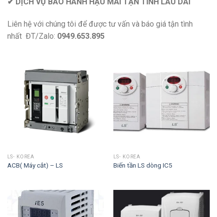
✔ DỊCH VỤ BẢO HÀNH HẬU MÃI TẬN TÌNH LÂU DÀI
Liên hệ với chúng tôi để được tư vấn và báo giá tận tình
nhất ĐT/Zalo:
0949.653.895
LS- KOREA
LS- KOREA
ACB( Máy cắt) – LS
Biến tần LS dòng IC5