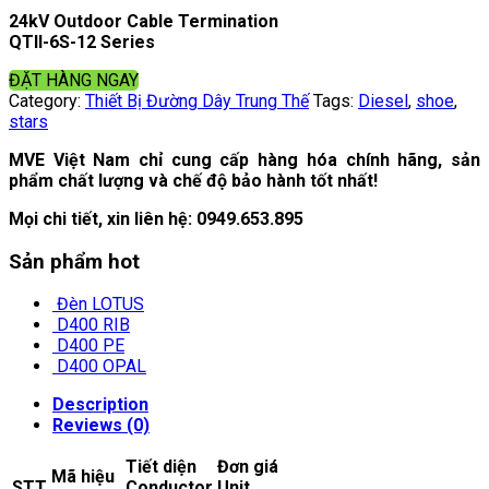
24kV Outdoor Cable Termination
QTII-6S-12 Series
ĐẶT HÀNG NGAY
Category:
Thiết Bị Đường Dây Trung Thế
Tags:
Diesel
,
shoe
,
stars
MVE Việt Nam chỉ cung cấp hàng hóa chính hãng, sản
phẩm chất lượng và chế độ bảo hành tốt nhất!
Mọi chi tiết, xin liên hệ:
0949.653.895
Sản phẩm hot
Đèn LOTUS
D400 RIB
D400 PE
D400 OPAL
Description
Reviews (0)
Tiết diện
Đơn giá
Mã hiệu
STT
Conductor
Unit