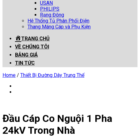
USAN
PHILIPS
Rạng Đông
Hệ Thống Tủ Phân Phối Điện
Thang Máng Cáp và Phụ Kiện
TRANG CHỦ
VỀ CHÚNG TÔI
BẢNG GIÁ
TIN TỨC
Home
/
Thiết Bị Đường Dây Trung Thế
Đầu Cáp Co Nguội 1 Pha
24kV Trong Nhà