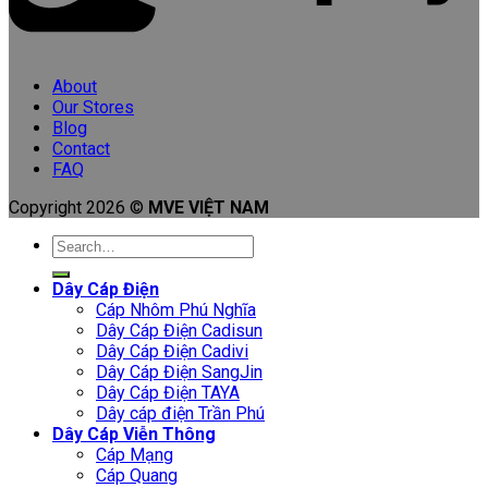
About
Our Stores
Blog
Contact
FAQ
Copyright 2026 ©
MVE VIỆT NAM
Search
for:
Dây Cáp Điện
Cáp Nhôm Phú Nghĩa
Dây Cáp Điện Cadisun
Dây Cáp Điện Cadivi
Dây Cáp Điện SangJin
Dây Cáp Điện TAYA
Dây cáp điện Trần Phú
Dây Cáp Viễn Thông
Cáp Mạng
Cáp Quang