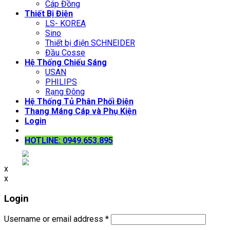
Cáp Đồng
Thiết Bị Điện
LS- KOREA
Sino
Thiết bị điện SCHNEIDER
Đầu Cosse
Hệ Thống Chiếu Sáng
USAN
PHILIPS
Rạng Đông
Hệ Thống Tủ Phân Phối Điện
Thang Máng Cáp và Phụ Kiện
Login
HOTLINE: 0949.653.895
x
x
Login
Username or email address
*