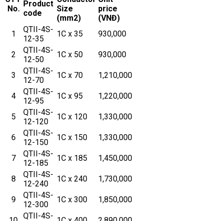
Product
No.
Size
price
code
(mm2)
(VNĐ)
QTII-4S-
1
1C x 35
930,000
12-35
QTII-4S-
2
1C x 50
930,000
12-50
QTII-4S-
3
1C x 70
1,210,000
12-70
QTII-4S-
4
1C x 95
1,220,000
12-95
QTII-4S-
5
1C x 120
1,330,000
12-120
QTII-4S-
6
1C x 150
1,330,000
12-150
QTII-4S-
7
1C x 185
1,450,000
12-185
QTII-4S-
8
1C x 240
1,730,000
12-240
QTII-4S-
9
1C x 300
1,850,000
12-300
QTII-4S-
10
1C x 400
2,890,000