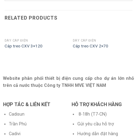
RELATED PRODUCTS
DÂY CÁP ĐIỆN
DÂY CÁP ĐIỆN
Cáp treo CXV 3×120
Cáp treo CXV 2×70
Website phân phối thiết bị điện cung cấp cho dự án lớn nhỏ
trên cả nước thuộc Công ty TNHH MVE VIỆT NAM
HỢP TÁC & LIÊN KẾT
HỖ TRỢ KHÁCH HÀNG
Cadisun
8-18h (T7-CN)
Trần Phú
Gửi yêu cầu hỗ trợ
Cadivi
Hướng dẫn đặt hàng