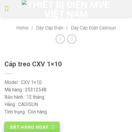
Skip
to
content
Home
/
Dây Cáp Điện
/
Dây Cáp Điện Cadisun
Cáp treo CXV 1×10
Model : CXV 1×10
Mã hàng : 25312548
Bảo hành : 12 tháng
Hãng : CADISUN
Tình trạng : Còn hàng
ĐẶT HÀNG NGAY