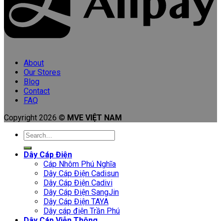
About
Our Stores
Blog
Contact
FAQ
Copyright 2026 ©
MVE VIỆT NAM
Search
for:
Dây Cáp Điện
Cáp Nhôm Phú Nghĩa
Dây Cáp Điện Cadisun
Dây Cáp Điện Cadivi
Dây Cáp Điện SangJin
Dây Cáp Điện TAYA
Dây cáp điện Trần Phú
Dây Cáp Viễn Thông