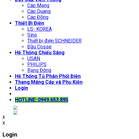
Cáp Mạng
Cáp Quang
Cáp Đồng
Thiết Bị Điện
LS- KOREA
Sino
Thiết bị điện SCHNEIDER
Đầu Cosse
Hệ Thống Chiếu Sáng
USAN
PHILIPS
Rạng Đông
Hệ Thống Tủ Phân Phối Điện
Thang Máng Cáp và Phụ Kiện
Login
HOTLINE: 0949.653.895
x
x
Login