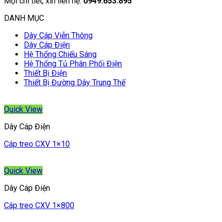
Mọi chi tiết, xin liên hệ:
0949.653.895
DANH MỤC
Dây Cáp Viễn Thông
Dây Cáp Điện
Hệ Thống Chiếu Sáng
Hệ Thống Tủ Phân Phối Điện
Thiết Bị Điện
Thiết Bị Đường Dây Trung Thế
Quick View
Dây Cáp Điện
Cáp treo CXV 1×10
Quick View
Dây Cáp Điện
Cáp treo CXV 1×800