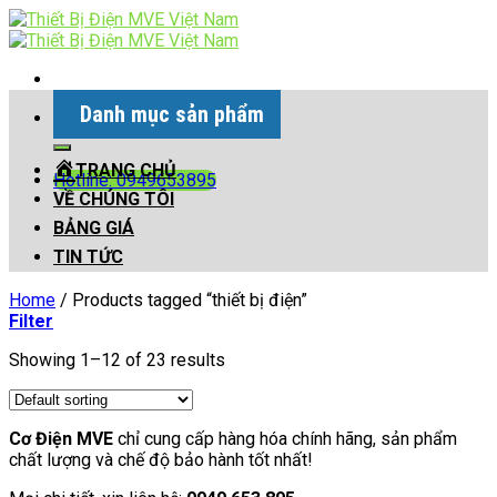
Skip
to
content
Danh mục sản phẩm
Search
for:
TRANG CHỦ
Hotline: 0949653895
VỀ CHÚNG TÔI
BẢNG GIÁ
TIN TỨC
Home
/
Products tagged “thiết bị điện”
Filter
Showing 1–12 of 23 results
Cơ Điện MVE
chỉ cung cấp hàng hóa chính hãng, sản phẩm
chất lượng và chế độ bảo hành tốt nhất!