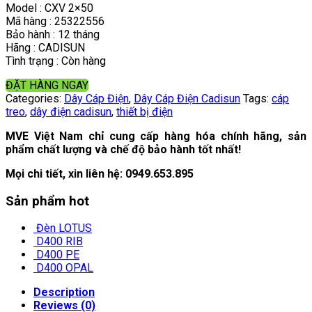
Model : CXV 2×50
Mã hàng : 25322556
Bảo hành : 12 tháng
Hãng : CADISUN
Tình trạng : Còn hàng
ĐẶT HÀNG NGAY
Categories:
Dây Cáp Điện
,
Dây Cáp Điện Cadisun
Tags:
cáp
treo
,
dây điện cadisun
,
thiết bị điện
MVE Việt Nam chỉ cung cấp hàng hóa chính hãng, sản
phẩm chất lượng và chế độ bảo hành tốt nhất!
Mọi chi tiết, xin liên hệ:
0949.653.895
Sản phẩm hot
Đèn LOTUS
D400 RIB
D400 PE
D400 OPAL
Description
Reviews (0)