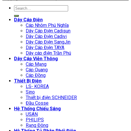
Search
for:
Dây Cáp Điện
Cáp Nhôm Phú Nghĩa
Dây Cáp Điện Cadisun
Dây Cáp Điện Cadivi
Dây Cáp Điện SangJin
Dây Cáp Điện TAYA
Dây cáp điện Trần Phú
Dây Cáp Viễn Thông
Cáp Mạng
Cáp Quang
Cáp Đồng
Thiết Bị Điện
LS- KOREA
Sino
Thiết bị điện SCHNEIDER
Đầu Cosse
Hệ Thống Chiếu Sáng
USAN
PHILIPS
Rạng Đông
Hệ Thống Tủ Phân Phối Điện