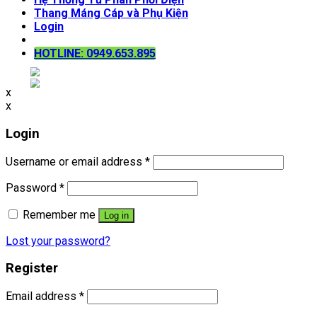
Thang Máng Cáp và Phụ Kiện
Login
HOTLINE: 0949.653.895
x
x
Login
Username or email address
*
Password
*
Remember me
Log in
Lost your password?
Register
Email address
*