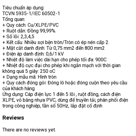
Tiêu chuẩn áp dụng:
TCVN 5935-1/IEC 60502-1
Tổng quan:
+ Quy cách: Cu/XLPE/PVC
+ Ruột dẫn: Đồng 99,99%.
+ Số lõi: 2,3,4,5
+ Kết cấu: Nhiều sợi bện tròn/Tròn có ép nén cấp 2.
+ Mặt cắt danh định: Từ 0,75 mm2 đến 800 mm2
+ Điện áp danh định: 0,6/1 kV
+ Nhiệt độ làm việc dài hạn cho phép tối đa: 900C
+ Nhiệt độ cực đại cho phép khi ngắn mạch với thời gian
không quá 5 giây: 250 oC
+ Dạng mẫu mã: Hình tròn
+ Quy cách đóng gói: Đóng lô hoặc đóng cuộn theo yêu cầu
của khách hàng.
Ứng dụng: Cáp điện lực 1 đến 5 lõi , ruột đồng, cách điện
XLPE, vỏ bằng nhựa PVC, dùng để truyền tải, phân phối điện
trong công nghiệp, tần số 50Hz, lắp đặt cố định
Reviews
There are no reviews yet.