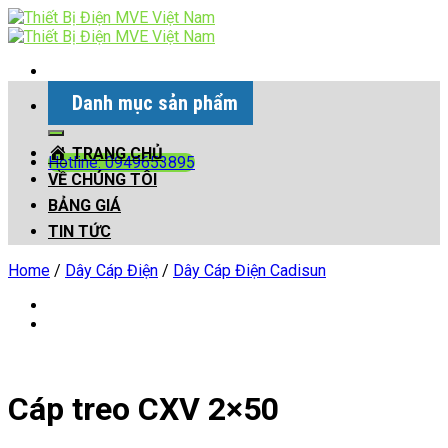
Skip
to
content
Danh mục sản phẩm
Search
for:
TRANG CHỦ
Hotline: 0949653895
VỀ CHÚNG TÔI
BẢNG GIÁ
TIN TỨC
Home
/
Dây Cáp Điện
/
Dây Cáp Điện Cadisun
Cáp treo CXV 2×50