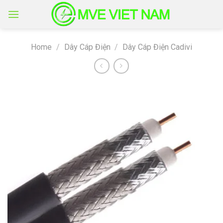
Skip
to
content
Home
/
Dây Cáp Điện
/
Dây Cáp Điện Cadivi