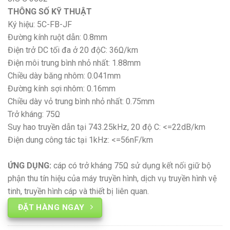
THÔNG SỐ KỸ THUẬT
Ký hiệu: 5C-FB-JF
Đường kính ruột dẫn: 0.8mm
Điện trở DC tối đa ở 20 độC: 36Ω/km
Điện môi trung bình nhỏ nhất: 1.88mm
Chiều dày băng nhôm: 0.041mm
Đường kính sợi nhôm: 0.16mm
Chiều dày vỏ trung bình nhỏ nhất: 0.75mm
Trở kháng: 75Ω
Suy hao truyền dẫn tại 743.25kHz, 20 độ C: <=22dB/km
Điện dung công tác tại 1kHz: <=56nF/km
ỨNG DỤNG:
cáp có trở kháng 75Ω sử dụng kết nối giữ bộ
phận thu tín hiệu của máy truyền hình, dịch vụ truyền hình vệ
tinh, truyền hình cáp và thiết bị liên quan.
ĐẶT HÀNG NGAY