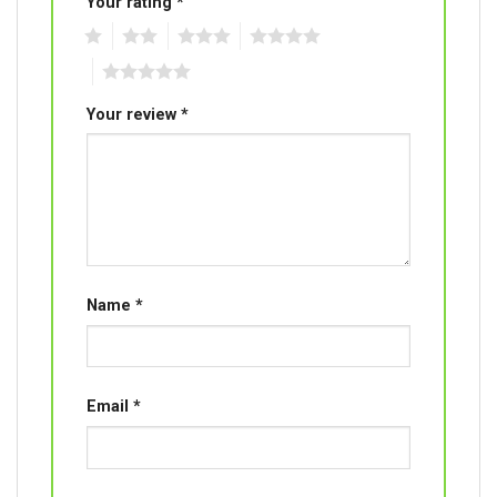
Your rating
*
1
2
3
4
5
Your review
*
Name
*
Email
*