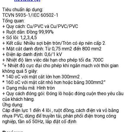
Tiêu chuẩn áp dụng:
TCVN 5935-1/IEC 60502-1
Tổng quan:
+ Quy cách: Cu/PVC và Cu/PVC/PVC
+ Ruột dẫn: Đồng 99,99%
+ Số lõi: 1,2,3,4,5
+ Kết cấu: Nhiều sợi bện tròn/Tròn có ép nén cấp 2.
+ Mặt cắt danh định: Từ 0,75 mm2 đến 800 mm2
+ Điện áp danh định: 0,6/1 kV
+ Nhiệt độ làm việc dài hạn cho phép tối đa: 700C
“+ Nhiệt độ cực đại cho phép khi ngắn mạch với thời gian
không quá 5 giây:
* 140 oC với mặt cắt lớn hơn 300mm2 .
* 160 oC với mặt cắt nhỏ hơn hoặc bằng 300mm2”
+ Dạng mẫu mã: Hình tròn
+ Quy cách đóng gói: Đóng lô hoặc đóng cuộn theo yêu cầu
của khách hàng.
Ứng dụng:
Cáp điện lực 1 đến 4 lõi , ruột đồng, cách điện và vỏ bằng
nhựa PVC, dùng để truyền tải, phân phối điện trong công
nghiệp, tần số 50Hz, lắp đặt cố định