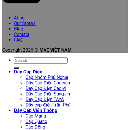
About
Our Stores
Blog
Contact
FAQ
Copyright 2026 ©
MVE VIỆT NAM
Search
for:
Dây Cáp Điện
Cáp Nhôm Phú Nghĩa
Dây Cáp Điện Cadisun
Dây Cáp Điện Cadivi
Dây Cáp Điện SangJin
Dây Cáp Điện TAYA
Dây cáp điện Trần Phú
Dây Cáp Viễn Thông
Cáp Mạng
Cáp Quang
Cáp Đồng