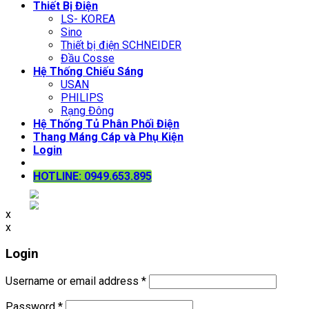
Thiết Bị Điện
LS- KOREA
Sino
Thiết bị điện SCHNEIDER
Đầu Cosse
Hệ Thống Chiếu Sáng
USAN
PHILIPS
Rạng Đông
Hệ Thống Tủ Phân Phối Điện
Thang Máng Cáp và Phụ Kiện
Login
HOTLINE: 0949.653.895
x
x
Login
Username or email address
*
Password
*