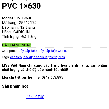
PVC 1×630
Model : CV 1×630
Mã hàng : 25212174
Bảo hành : 12 tháng
Hãng : CADISUN
Tình trạng : Đặt hàng
ĐẶT HÀNG NGAY
Categories:
Dây Cáp Điện
,
Dây Cáp Điện Cadisun
Tags:
cáp treo
,
dây điện cadisun
,
thiết bị điện
MVE Việt Nam chỉ cung cấp hàng hóa chính hãng, sản phẩm
chất lượng và chế độ bảo hành tốt nhất!
Mọi chi tiết, xin liên hệ:
0949.653.895
Sản phẩm hot
Đèn LOTUS