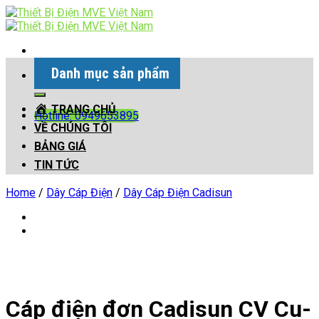
Skip
to
content
Danh mục sản phẩm
Search
for:
TRANG CHỦ
Hotline: 0949653895
VỀ CHÚNG TÔI
BẢNG GIÁ
TIN TỨC
Home
/
Dây Cáp Điện
/
Dây Cáp Điện Cadisun
Cáp điện đơn Cadisun CV Cu-