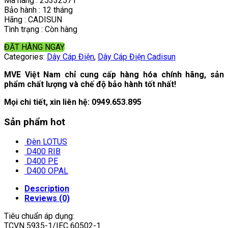
Mã hàng : 25332571
Bảo hành : 12 tháng
Hãng : CADISUN
Tình trạng : Còn hàng
ĐẶT HÀNG NGAY
Categories:
Dây Cáp Điện
,
Dây Cáp Điện Cadisun
MVE Việt Nam chỉ cung cấp hàng hóa chính hãng, sản
phẩm chất lượng và chế độ bảo hành tốt nhất!
Mọi chi tiết, xin liên hệ:
0949.653.895
Sản phẩm hot
Đèn LOTUS
D400 RIB
D400 PE
D400 OPAL
Description
Reviews (0)
Tiêu chuẩn áp dụng:
TCVN 5935-1/IEC 60502-1