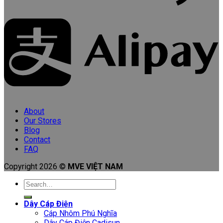
About
Our Stores
Blog
Contact
FAQ
Copyright 2026 ©
MVE VIỆT NAM
Search
for:
Dây Cáp Điện
Cáp Nhôm Phú Nghĩa
Dây Cáp Điện Cadisun