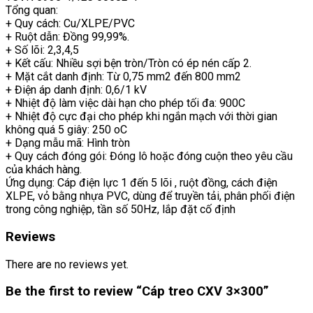
Tổng quan:
+ Quy cách: Cu/XLPE/PVC
+ Ruột dẫn: Đồng 99,99%.
+ Số lõi: 2,3,4,5
+ Kết cấu: Nhiều sợi bện tròn/Tròn có ép nén cấp 2.
+ Mặt cắt danh định: Từ 0,75 mm2 đến 800 mm2
+ Điện áp danh định: 0,6/1 kV
+ Nhiệt độ làm việc dài hạn cho phép tối đa: 900C
+ Nhiệt độ cực đại cho phép khi ngắn mạch với thời gian
không quá 5 giây: 250 oC
+ Dạng mẫu mã: Hình tròn
+ Quy cách đóng gói: Đóng lô hoặc đóng cuộn theo yêu cầu
của khách hàng.
Ứng dụng: Cáp điện lực 1 đến 5 lõi , ruột đồng, cách điện
XLPE, vỏ bằng nhựa PVC, dùng để truyền tải, phân phối điện
trong công nghiệp, tần số 50Hz, lắp đặt cố định
Reviews
There are no reviews yet.
Be the first to review “Cáp treo CXV 3×300”