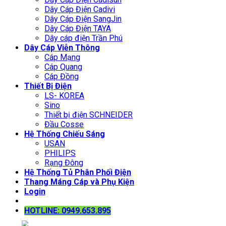
Dây Cáp Điện Cadivi
Dây Cáp Điện SangJin
Dây Cáp Điện TAYA
Dây cáp điện Trần Phú
Dây Cáp Viễn Thông
Cáp Mạng
Cáp Quang
Cáp Đồng
Thiết Bị Điện
LS- KOREA
Sino
Thiết bị điện SCHNEIDER
Đầu Cosse
Hệ Thống Chiếu Sáng
USAN
PHILIPS
Rạng Đông
Hệ Thống Tủ Phân Phối Điện
Thang Máng Cáp và Phụ Kiện
Login
HOTLINE: 0949.653.895