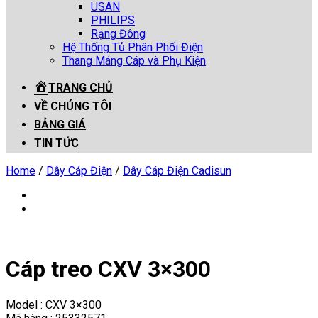
USAN
PHILIPS
Rạng Đông
Hệ Thống Tủ Phân Phối Điện
Thang Máng Cáp và Phụ Kiện
TRANG CHỦ
VỀ CHÚNG TÔI
BẢNG GIÁ
TIN TỨC
Home
/
Dây Cáp Điện
/
Dây Cáp Điện Cadisun
Cáp treo CXV 3×300
Model : CXV 3×300