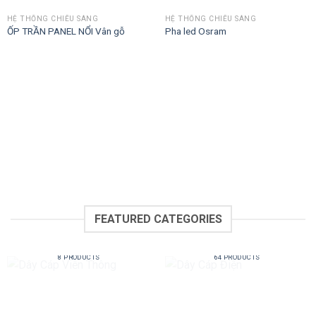
HỆ THỐNG CHIẾU SÁNG
HỆ THỐNG CHIẾU SÁNG
ỐP TRẦN PANEL NỔI Vân gỗ
Pha led Osram
FEATURED CATEGORIES
DÂY CÁP VIỄN THÔNG
DÂY CÁP ĐIỆN
8 PRODUCTS
64 PRODUCTS