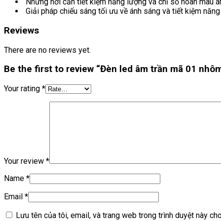
Những nơi cần tiết kiệm năng lượng và chỉ số hoàn màu á
Giải pháp chiếu sáng tối ưu về ánh sáng và tiết kiệm nă
Reviews
There are no reviews yet.
Be the first to review “Đèn led âm trần mã 01 nhô
Your rating
*
Your review
*
Name
*
Email
*
Lưu tên của tôi, email, và trang web trong trình duyệt này cho 