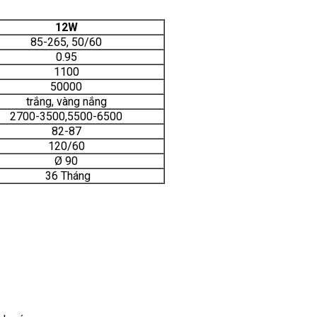
12W
85-265, 50/60
0.95
1100
50000
trắng, vàng nắng
2700-3500,5500-6500
82-87
120/60
Ø 90
36 Tháng