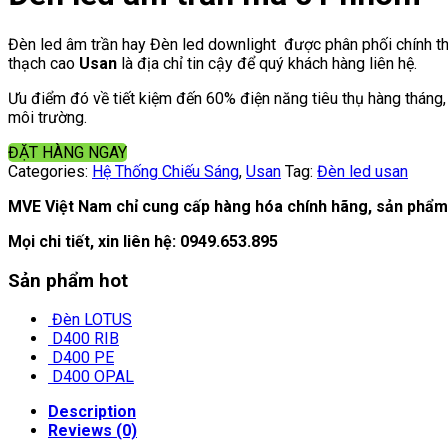
Đèn led âm trần hay Đèn led downlight được phân phối chính t
thạch cao
Usan
là địa chỉ tin cậy để quý khách hàng liên hệ.
Ưu điểm đó về tiết kiệm đến 60% điện năng tiêu thụ hàng tháng
môi trường.
ĐẶT HÀNG NGAY
Categories:
Hệ Thống Chiếu Sáng
,
Usan
Tag:
Đèn led usan
MVE Việt Nam chỉ cung cấp hàng hóa chính hãng, sản phẩm 
Mọi chi tiết, xin liên hệ:
0949.653.895
Sản phẩm hot
Đèn LOTUS
D400 RIB
D400 PE
D400 OPAL
Description
Reviews (0)