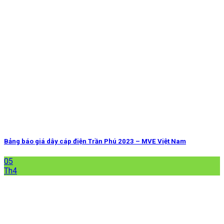
Bảng báo giá dây cáp điện Trần Phú 2023 – MVE Việt Nam
05
Th4