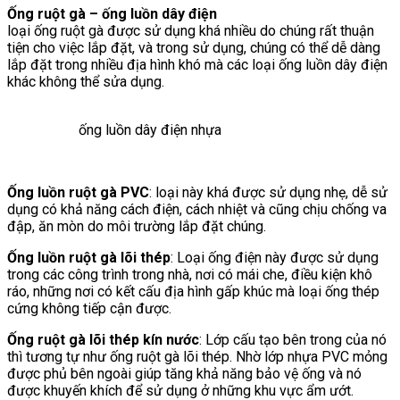
Ống ruột gà – ống luồn dây điện
loại ống ruột gà được sử dụng khá nhiều do chúng rất thuận
tiện cho việc lắp đặt, và trong sử dụng, chúng có thể dễ dàng
lắp đặt trong nhiều địa hình khó mà các loại ống luồn dây điện
khác không thể sửa dụng.
ống luồn dây điện nhựa
Ống luồn ruột gà PVC
: loại này khá được sử dụng nhẹ, dễ sử
dụng có khả năng cách điện, cách nhiệt và cũng chịu chống va
đập, ăn mòn do môi trường lắp đặt chúng.
Ống luồn ruột gà lõi thép
: Loại ống điện này được sử dụng
trong các công trình trong nhà, nơi có mái che, điều kiện khô
ráo, những nơi có kết cấu địa hình gấp khúc mà loại ống thép
cứng không tiếp cận được.
Ống ruột gà lõi thép kín nước
: Lớp cấu tạo bên trong của nó
thì tương tự như ống ruột gà lõi thép. Nhờ lớp nhựa PVC mỏng
được phủ bên ngoài giúp tăng khả năng bảo vệ ống và nó
được khuyến khích để sử dụng ở những khu vực ẩm ướt.