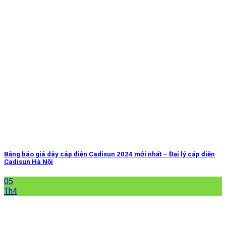
Bảng báo giá dây cáp điện Cadisun 2024 mới nhất – Đại lý cáp điện
Cadisun Hà Nội
05
Th4