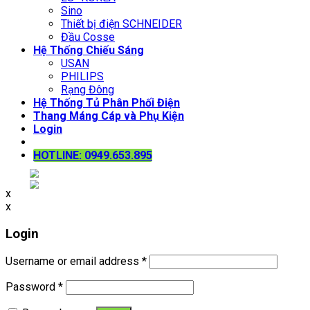
Sino
Thiết bị điện SCHNEIDER
Đầu Cosse
Hệ Thống Chiếu Sáng
USAN
PHILIPS
Rạng Đông
Hệ Thống Tủ Phân Phối Điện
Thang Máng Cáp và Phụ Kiện
Login
HOTLINE: 0949.653.895
x
x
Login
Username or email address
*
Password
*