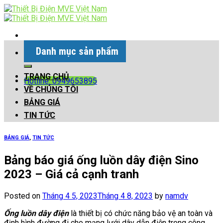
Skip
to
content
Danh mục sản phẩm
Search
for:
TRANG CHỦ
Hotline: 0949653895
VỀ CHÚNG TÔI
BẢNG GIÁ
TIN TỨC
BẢNG GIÁ
,
TIN TỨC
Bảng báo giá ống luồn dây điện Sino
2023 – Giá cả cạnh tranh
Posted on
Tháng 4 5, 2023
Tháng 4 8, 2023
by
namdv
Ống luồn dây điện
là thiết bị có chức năng bảo vệ an toàn và
định hình đường đi cho mạng lưới dây dẫn điện trong công