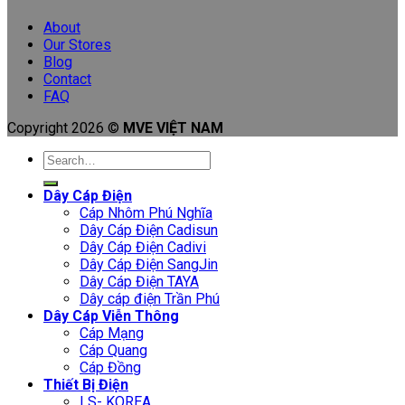
About
Our Stores
Blog
Contact
FAQ
Copyright 2026 ©
MVE VIỆT NAM
Search
for:
Dây Cáp Điện
Cáp Nhôm Phú Nghĩa
Dây Cáp Điện Cadisun
Dây Cáp Điện Cadivi
Dây Cáp Điện SangJin
Dây Cáp Điện TAYA
Dây cáp điện Trần Phú
Dây Cáp Viễn Thông
Cáp Mạng
Cáp Quang
Cáp Đồng
Thiết Bị Điện
LS- KOREA