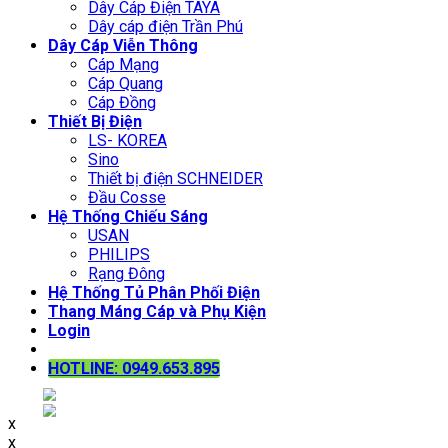
Dây Cáp Điện TAYA
Dây cáp điện Trần Phú
Dây Cáp Viễn Thông
Cáp Mạng
Cáp Quang
Cáp Đồng
Thiết Bị Điện
LS- KOREA
Sino
Thiết bị điện SCHNEIDER
Đầu Cosse
Hệ Thống Chiếu Sáng
USAN
PHILIPS
Rạng Đông
Hệ Thống Tủ Phân Phối Điện
Thang Máng Cáp và Phụ Kiện
Login
HOTLINE: 0949.653.895
x
x