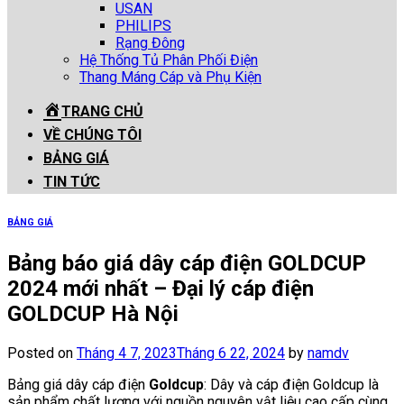
USAN
PHILIPS
Rạng Đông
Hệ Thống Tủ Phân Phối Điện
Thang Máng Cáp và Phụ Kiện
TRANG CHỦ
VỀ CHÚNG TÔI
BẢNG GIÁ
TIN TỨC
BẢNG GIÁ
Bảng báo giá dây cáp điện GOLDCUP
2024 mới nhất – Đại lý cáp điện
GOLDCUP Hà Nội
Posted on
Tháng 4 7, 2023
Tháng 6 22, 2024
by
namdv
Bảng giá dây cáp điện
Goldcup
: Dây và cáp điện Goldcup là
sản phẩm chất lượng với nguồn nguyên vật liệu cao cấp cùng