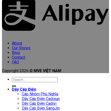
About
Our Stores
Blog
Contact
FAQ
Copyright 2026 ©
MVE VIỆT NAM
Search
for:
Dây Cáp Điện
Cáp Nhôm Phú Nghĩa
Dây Cáp Điện Cadisun
Dây Cáp Điện Cadivi
Dây Cáp Điện SangJin