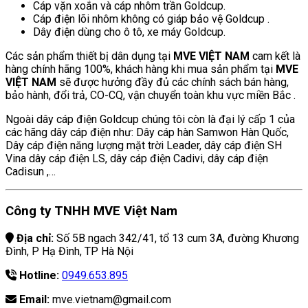
Cáp vặn xoắn và cáp nhôm trần Goldcup.
Cáp điện lõi nhôm không có giáp bảo vệ Goldcup .
Dây điện dùng cho ô tô, xe máy Goldcup.
Các sản phẩm thiết bị dân dụng tại
MVE VIỆT NAM
cam kết là
hàng chính hãng 100%, khách hàng khi mua sản phẩm tại
MVE
VIỆT NAM
sẽ được hưởng đầy đủ các chính sách bán hàng,
bảo hành, đổi trả, CO-CQ, vận chuyển toàn khu vực miền Bắc .
Ngoài dây cáp điện Goldcup chúng tôi còn là đại lý cấp 1 của
các hãng dây cáp điện như: Dây cáp hàn Samwon Hàn Quốc,
Dây cáp điện năng lượng mặt trời Leader, dây cáp điện SH
Vina dây cáp điện LS, dây cáp điện Cadivi, dây cáp điện
Cadisun ,…
Công ty TNHH MVE Việt Nam
Địa chỉ:
Số 5B ngach 342/41, tổ 13 cum 3A, đường Khương
Đình, P Hạ Đình, TP Hà Nội
Hotline:
0949.653.895
Email:
mve.vietnam@gmail.com