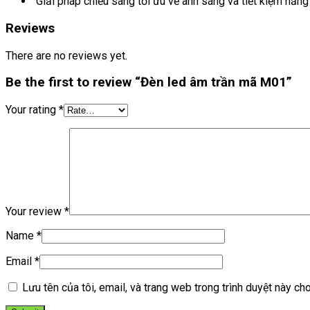
Giải pháp chiếu sáng tối ưu về ánh sáng và tiết kiệm nă
Reviews
There are no reviews yet.
Be the first to review “Đèn led âm trần mã M01”
Your rating
*
Your review
*
Name
*
Email
*
Lưu tên của tôi, email, và trang web trong trình duyệt này cho 