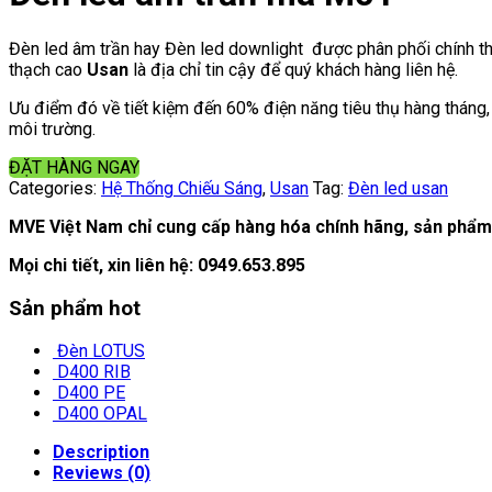
Đèn led âm trần hay Đèn led downlight được phân phối chính t
thạch cao
Usan
là địa chỉ tin cậy để quý khách hàng liên hệ.
Ưu điểm đó về tiết kiệm đến 60% điện năng tiêu thụ hàng tháng
môi trường.
ĐẶT HÀNG NGAY
Categories:
Hệ Thống Chiếu Sáng
,
Usan
Tag:
Đèn led usan
MVE Việt Nam chỉ cung cấp hàng hóa chính hãng, sản phẩm 
Mọi chi tiết, xin liên hệ:
0949.653.895
Sản phẩm hot
Đèn LOTUS
D400 RIB
D400 PE
D400 OPAL
Description
Reviews (0)