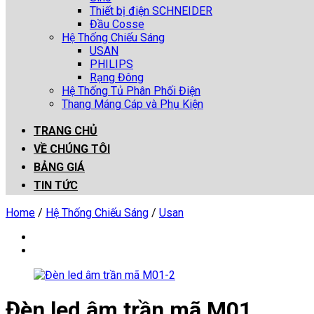
Thiết bị điện SCHNEIDER
Đầu Cosse
Hệ Thống Chiếu Sáng
USAN
PHILIPS
Rạng Đông
Hệ Thống Tủ Phân Phối Điện
Thang Máng Cáp và Phụ Kiện
TRANG CHỦ
VỀ CHÚNG TÔI
BẢNG GIÁ
TIN TỨC
Home
/
Hệ Thống Chiếu Sáng
/
Usan
Đèn led âm trần mã M01