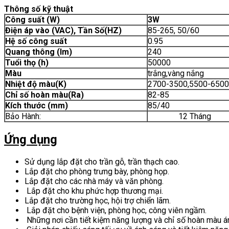
Thông số kỹ thuật
Công suất (W)
3W
Điện áp vào (VAC), Tần Số(HZ)
85-265, 50/60
Hệ số công suất
0.95
Quang thông (lm)
240
Tuổi thọ (h)
50000
Màu
trắng,vàng nắng
Nhiệt độ màu(K)
2700-3500,5500-6500
Chỉ số hoàn màu(Ra)
82-85
Kích thước (mm)
85/40
Bảo Hành:
12 Tháng
Ứng dụng
Sử dụng lắp đặt cho trần gỗ, trần thạch cao.
Lắp đặt cho phòng trưng bày, phòng họp.
Lắp đặt cho các nhà máy và văn phòng.
Lắp đặt cho khu phức hợp thương mại.
Lắp đặt cho trường học, hội trợ chiển lãm.
Lắp đặt cho bệnh viện, phòng học, công viên ngầm.
Những nơi cần tiết kiệm năng lượng và chỉ số hoàn màu á