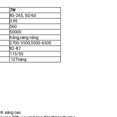
7W
85-265, 50/60
0.95
560
50000
trắng,vàng nắng
2700-3500,5500-6500
82-87
115/50
12Tháng
nh sáng cao