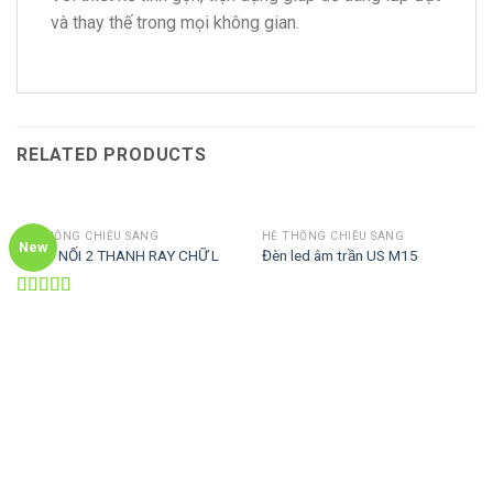
và thay thế trong mọi không gian.
RELATED PRODUCTS
HỆ THỐNG CHIẾU SÁNG
HỆ THỐNG CHIẾU SÁNG
New
KHỚP NỐI 2 THANH RAY CHỮ L
Đèn led âm trần US M15
Rated
4.00
out
of 5