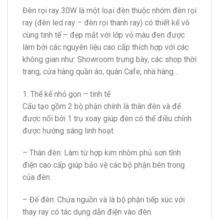
Đèn rọi ray 30W là một loại đèn thuộc nhóm đèn rọi
ray (đèn led ray – đèn rọi thanh ray) có thiết kế vô
cùng tinh tế – đẹp mắt với lớp vỏ màu đen được
làm bởi các nguyên liệu cao cấp thích hợp với các
không gian như: Showroom trưng bày, các shop thời
trang, cửa hàng quần áo, quán Cafe, nhà hàng…
1. Thế kế nhỏ gọn – tinh tế
Cấu tạo gồm 2 bộ phận chính là thân đèn và đế
được nổi bởi 1 trụ xoay giúp đèn có thể điều chỉnh
được hướng sáng linh hoạt.
– Thân đèn: Làm từ hợp kim nhôm phủ sơn tĩnh
điện cao cấp giúp bảo vệ các bộ phận bên trong
của đèn.
– Đế đèn: Chứa nguồn và là bộ phận tiếp xúc với
thay ray có tác dụng dẫn điện vào đèn.