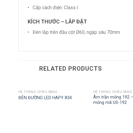
• Cấp cách điện: Class I
KÍCH THƯỚC – LẮP ĐẶT
• Đèn lắp trên đầu cột Ø60, ngập sâu 70mm.
RELATED PRODUCTS
HỆ THỐNG CHIẾU SÁNG
HỆ THỐNG CHIẾU SÁNG
Âm trần mỏng 192 –
ĐÈN ĐƯỜNG LED HAPY 834
mỏng mã US-192