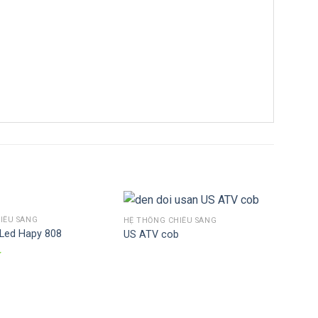
IẾU SÁNG
HỆ THỐNG CHIẾU SÁNG
Led Hapy 808
US ATV cob