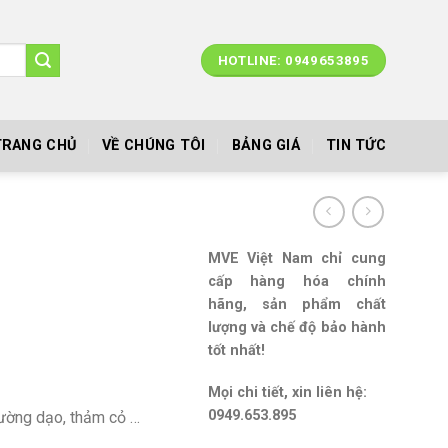
HOTLINE: 0949653895
TRANG CHỦ
VỀ CHÚNG TÔI
BẢNG GIÁ
TIN TỨC
MVE Việt Nam chỉ cung
cấp hàng hóa chính
hãng, sản phẩm chất
lượng và chế độ bảo hành
tốt nhất!
Mọi chi tiết, xin liên hệ:
0949.653.895
đường dạo, thảm cỏ …