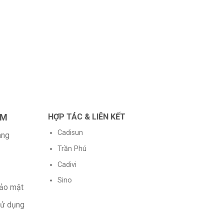
HỆ 
PH
RA
Rat
3.5
of 
AM
HỢP TÁC & LIÊN KẾT
Cadisun
àng
Trần Phú
Cadivi
Sino
bảo mật
sử dụng