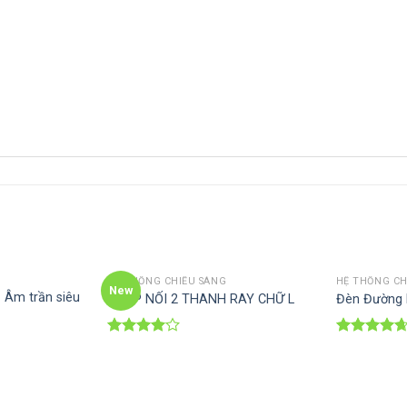
HỆ THỐNG CHIẾU SÁNG
HỆ THỐNG CH
New
 Âm trần siêu
KHỚP NỐI 2 THANH RAY CHỮ L
Đèn Đường 
Rated
Rated
4.67
4.00
out
out of 5
of 5