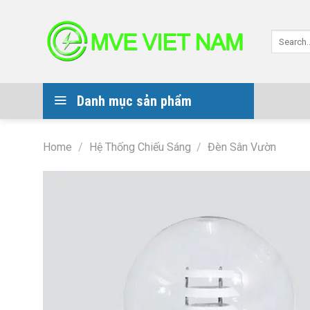
Skip
to
Search
content
for:
Danh mục sản phẩm
Home
/
Hệ Thống Chiếu Sáng
/
Đèn Sân Vườn