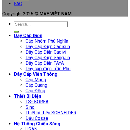
FAQ
Copyright 2026 ©
MVE VIỆT NAM
Search
for:
Dây Cáp Điện
Cáp Nhôm Phú Nghĩa
Dây Cáp Điện Cadisun
Dây Cáp Điện Cadivi
Dây Cáp Điện SangJin
Dây Cáp Điện TAYA
Dây cáp điện Trần Phú
Dây Cáp Viễn Thông
Cáp Mạng
Cáp Quang
Cáp Đồng
Thiết Bị Điện
LS- KOREA
Sino
Thiết bị điện SCHNEIDER
Đầu Cosse
Hệ Thống Chiếu Sáng
USAN