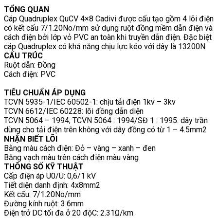
TỔNG QUAN
Cáp Quadruplex QuCV 4×8 Cadivi được cấu tạo gồm 4 lõi điện
có kết cấu 7/1.20No/mm sử dụng ruột đồng mềm dẫn điện và
cách điện bởi lớp vỏ PVC an toàn khi truyền dẫn điện. Đặc biệt
cáp Quadruplex có khả năng chịu lực kéo với dây là 13200N
CẤU TRÚC
Ruột dẫn: Đồng
Cách điện: PVC
TIÊU CHUẨN ÁP DỤNG
TCVN 5935-1/IEC 60502-1: chịu tải điện 1kv – 3kv
TCVN 6612/IEC 60228: lõi đồng dẫn diện
TCVN 5064 – 1994; TCVN 5064 : 1994/SĐ 1 : 1995: dây trần
dùng cho tải điện trên không với dây đồng có từ 1 – 4.5mm2
NHẬN BIẾT LÕI
Bằng màu cách điện: Đỏ – vàng – xanh – đen
Băng vạch màu trên cách điện màu vàng
THÔNG SỐ KỸ THUẬT
Cấp điện áp U0/U: 0,6/1 kV
Tiết diện danh định: 4x8mm2
Kết cấu: 7/1.20No/mm
Đường kính ruột: 3.6mm
Điện trở DC tối đa ở 20 độC: 2.31Ω/km