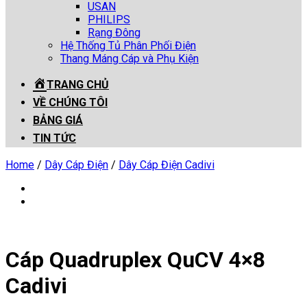
USAN
PHILIPS
Rạng Đông
Hệ Thống Tủ Phân Phối Điện
Thang Máng Cáp và Phụ Kiện
TRANG CHỦ
VỀ CHÚNG TÔI
BẢNG GIÁ
TIN TỨC
Home
/
Dây Cáp Điện
/
Dây Cáp Điện Cadivi
Cáp Quadruplex QuCV 4×8
Cadivi