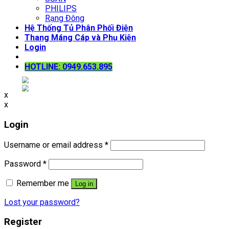
PHILIPS
Rạng Đông
Hệ Thống Tủ Phân Phối Điện
Thang Máng Cáp và Phụ Kiện
Login
HOTLINE: 0949.653.895
x
x
Login
Username or email address
*
Password
*
Remember me
Log in
Lost your password?
Register