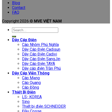
Blog
Contact
FAQ
Copyright 2026 ©
MVE VIỆT NAM
Search
for:
Dây Cáp Điện
Cáp Nhôm Phú Nghĩa
Dây Cáp Điện Cadisun
Dây Cáp Điện Cadivi
Dây Cáp Điện SangJin
Dây Cáp Điện TAYA
Dây cáp điện Trần Phú
Dây Cáp Viễn Thông
Cáp Mạng
Cáp Quang
Cáp Đồng
Thiết Bị Điện
LS- KOREA
Sino
Thiết bị điện SCHNEIDER
Đầu Cosse