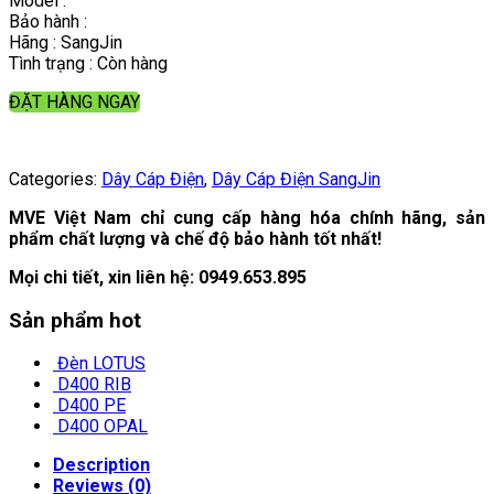
Model :
Bảo hành :
Hãng : SangJin
Tình trạng : Còn hàng
ĐẶT HÀNG NGAY
Categories:
Dây Cáp Điện
,
Dây Cáp Điện SangJin
MVE Việt Nam chỉ cung cấp hàng hóa chính hãng, sản
phẩm chất lượng và chế độ bảo hành tốt nhất!
Mọi chi tiết, xin liên hệ:
0949.653.895
Sản phẩm hot
Đèn LOTUS
D400 RIB
D400 PE
D400 OPAL
Description
Reviews (0)