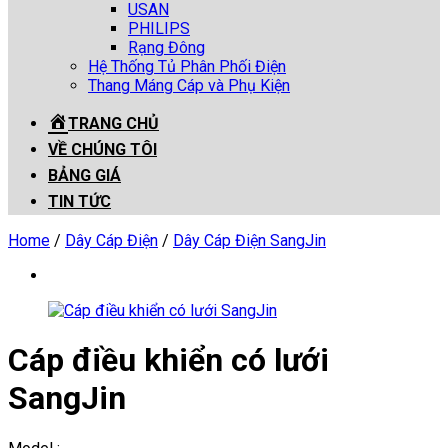
USAN
PHILIPS
Rạng Đông
Hệ Thống Tủ Phân Phối Điện
Thang Máng Cáp và Phụ Kiện
TRANG CHỦ
VỀ CHÚNG TÔI
BẢNG GIÁ
TIN TỨC
Home
/
Dây Cáp Điện
/
Dây Cáp Điện SangJin
Cáp điều khiển có lưới
SangJin