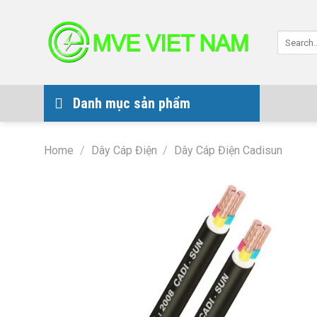
Skip
to
Search
content
for:
Danh mục sản phẩm
Home
/
Dây Cáp Điện
/
Dây Cáp Điện Cadisun