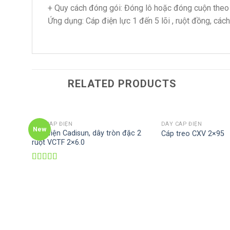
+ Quy cách đóng gói: Đóng lô hoặc đóng cuộn theo
Ứng dụng: Cáp điện lực 1 đến 5 lõi , ruột đồng, các
RELATED PRODUCTS
DÂY CÁP ĐIỆN
DÂY CÁP ĐIỆN
New
Dây điện Cadisun, dây tròn đặc 2
Cáp treo CXV 2×95
ruột VCTF 2×6.0
Rated
3.50
out
of 5