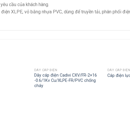
 yêu cầu của khách hàng.
h điện XLPE, vỏ bằng nhựa PVC, dùng để truyền tải, phân phối điệ
DÂY CÁP ĐIỆN
DÂY CÁP ĐIỆ
Dây cáp điện Cadivi CXV/FR-2×16
Cáp điện l
-0.6/1Kv Cu/XLPE-FR/PVC chống
cháy