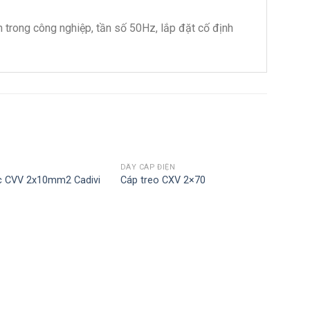
n trong công nghiệp, tần số 50Hz, lắp đặt cố định
N
DÂY CÁP ĐIỆN
ực CVV 2x10mm2 Cadivi
Cáp treo CXV 2×70
DÂY