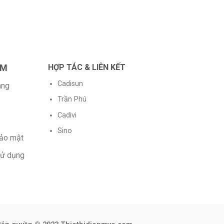
Dây
1×1
AM
HỢP TÁC & LIÊN KẾT
Cadisun
àng
Trần Phú
Cadivi
Sino
bảo mật
sử dụng