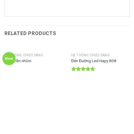
RELATED PRODUCTS
HỆ THỐNG CHIẾU SÁNG
HỆ THỐNG CHIẾU SÁNG
New
M11 viền nhôm
Đèn Đường Led Hapy 808
Rated
4.67
out of 5