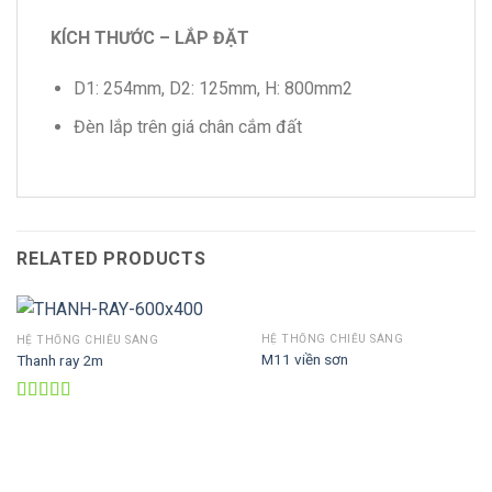
KÍCH THƯỚC – LẮP ĐẶT
D1: 254mm, D2: 125mm, H: 800mm2
Đèn lắp trên giá chân cắm đất
RELATED PRODUCTS
HỆ THỐNG CHIẾU SÁNG
HỆ THỐNG CHIẾU SÁNG
M11 viền sơn
Thanh ray 2m
Rated
5.00
out of 5