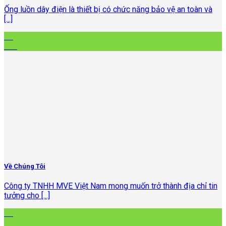
Ống luồn dây điện là thiết bị có chức năng bảo vệ an toàn và
[...]
05
Th4
Về Chúng Tôi
Công ty TNHH MVE Việt Nam mong muốn trở thành địa chỉ tin
tưởng cho [...]
05
Th4