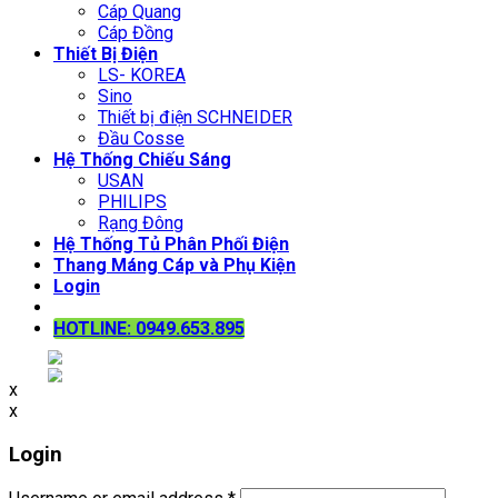
Cáp Quang
Cáp Đồng
Thiết Bị Điện
LS- KOREA
Sino
Thiết bị điện SCHNEIDER
Đầu Cosse
Hệ Thống Chiếu Sáng
USAN
PHILIPS
Rạng Đông
Hệ Thống Tủ Phân Phối Điện
Thang Máng Cáp và Phụ Kiện
Login
HOTLINE: 0949.653.895
x
x
Login