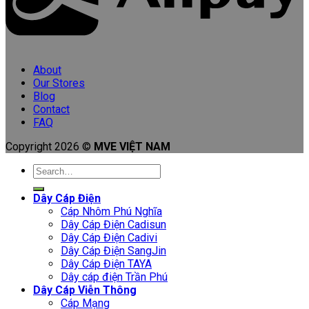
About
Our Stores
Blog
Contact
FAQ
Copyright 2026 ©
MVE VIỆT NAM
Search
for:
Dây Cáp Điện
Cáp Nhôm Phú Nghĩa
Dây Cáp Điện Cadisun
Dây Cáp Điện Cadivi
Dây Cáp Điện SangJin
Dây Cáp Điện TAYA
Dây cáp điện Trần Phú
Dây Cáp Viễn Thông
Cáp Mạng