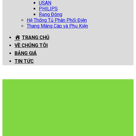
USAN
PHILIPS
Rạng Đông
Hệ Thống Tủ Phân Phối Điện
Thang Máng Cáp và Phụ Kiện
TRANG CHỦ
VỀ CHÚNG TÔI
BẢNG GIÁ
TIN TỨC