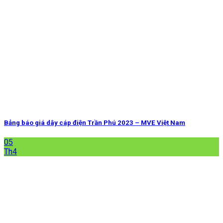
Bảng báo giá dây cáp điện Trần Phú 2023 – MVE Việt Nam
05
Th4