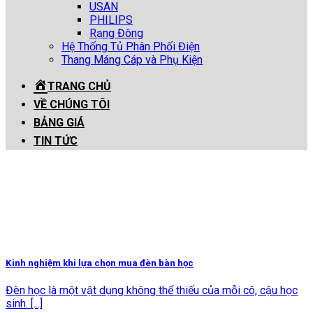
USAN
PHILIPS
Rạng Đông
Hệ Thống Tủ Phân Phối Điện
Thang Máng Cáp và Phụ Kiện
TRANG CHỦ
VỀ CHÚNG TÔI
BẢNG GIÁ
TIN TỨC
Kinh nghiệm khi lựa chọn mua đèn bàn học
Đèn học là một vật dụng không thể thiếu của mỗi cô, cậu học
sinh. [...]