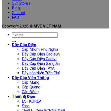
Our Stores
Blog
Contact
FAQ
Copyright 2026 ©
MVE VIỆT NAM
Search
for:
Dây Cáp Điện
Cáp Nhôm Phú Nghĩa
Dây Cáp Điện Cadisun
Dây Cáp Điện Cadivi
Dây Cáp Điện SangJin
Dây Cáp Điện TAYA
Dây cáp điện Trần Phú
Dây Cáp Viễn Thông
Cáp Mạng
Cáp Quang
Cáp Đồng
Thiết Bị Điện
LS- KOREA
Sino
Thiết bị điện SCHNEIDER