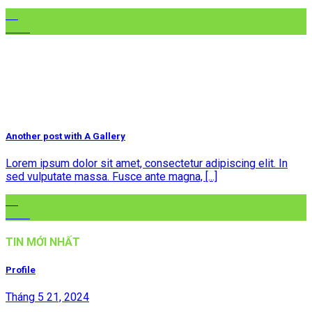
30
Th12
Another post with A Gallery
Lorem ipsum dolor sit amet, consectetur adipiscing elit. In
sed vulputate massa. Fusce ante magna, [...]
16
Th12
TIN MỚI NHẤT
Profile
Tháng 5 21, 2024