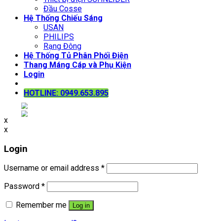
Đầu Cosse
Hệ Thống Chiếu Sáng
USAN
PHILIPS
Rạng Đông
Hệ Thống Tủ Phân Phối Điện
Thang Máng Cáp và Phụ Kiện
Login
HOTLINE: 0949.653.895
x
x
Login
Username or email address
*
Password
*
Remember me
Log in