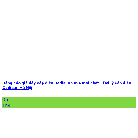
Bảng báo giá dây cáp điện Cadisun 2024 mới nhất – Đại lý cáp điện
Cadisun Hà Nội
05
Th4