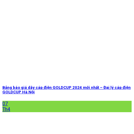
Bảng báo giá dây cáp điện GOLDCUP 2024 mới nhất – Đại lý cáp điện
GOLDCUP Hà Nội
07
Th4