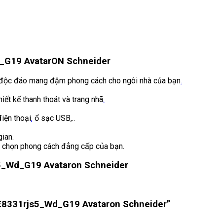
_G19 AvatarON Schneider
i độc đáo mang đậm phong cách cho ngôi nhà của bạn
.
iết kế thanh thoát và trang nhã
.
điện thoại
,
ổ sạc USB,..
gian.
a chọn phong cách đẳng cấp của bạn.
5_Wd_G19 Avataron Schneider
 E8331rjs5_Wd_G19 Avataron Schneider”