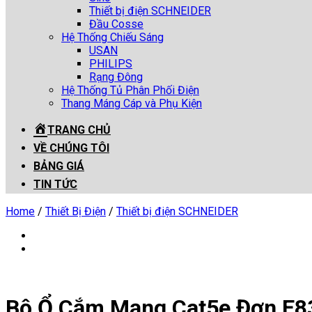
Thiết bị điện SCHNEIDER
Đầu Cosse
Hệ Thống Chiếu Sáng
USAN
PHILIPS
Rạng Đông
Hệ Thống Tủ Phân Phối Điện
Thang Máng Cáp và Phụ Kiện
TRANG CHỦ
VỀ CHÚNG TÔI
BẢNG GIÁ
TIN TỨC
Home
/
Thiết Bị Điện
/
Thiết bị điện SCHNEIDER
Bộ Ổ Cắm Mạng Cat5e Đơn E8