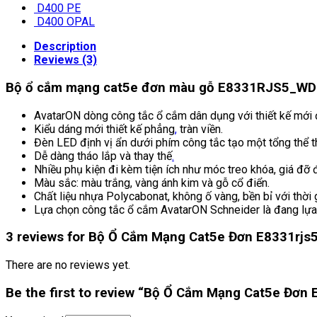
D400 PE
D400 OPAL
Description
Reviews (3)
Bộ ổ cắm mạng cat5e đơn màu gỗ E8331RJS5_WD
AvatarON dòng công tắc ổ cắm dân dụng với thiết kế mớ
Kiểu dáng mới thiết kế phẳng
,
tràn viền.
Đèn LED định vị ẩn dưới phím công tắc tạo một tổng thể th
Dễ dàng tháo lắp và thay thế
.
Nhiều phụ kiện đi kèm tiện ích như móc treo khóa, giá đỡ 
Màu sắc: màu trắng, vàng ánh kim và gỗ cổ điển.
Chất liệu nhựa Polycabonat, không ố vàng, bền bỉ với thời 
Lựa chọn công tắc ổ cắm AvatarON Schneider là đang lự
3 reviews for
Bộ Ổ Cắm Mạng Cat5e Đơn E8331rjs
There are no reviews yet.
Be the first to review “Bộ Ổ Cắm Mạng Cat5e Đơn