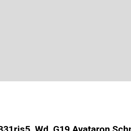
331rjs5_Wd_G19 Avataron Schn