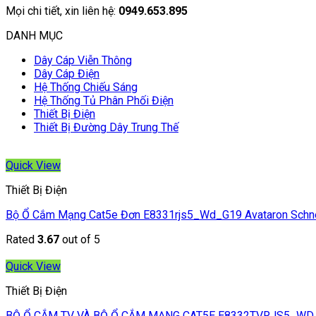
Mọi chi tiết, xin liên hệ:
0949.653.895
DANH MỤC
Dây Cáp Viễn Thông
Dây Cáp Điện
Hệ Thống Chiếu Sáng
Hệ Thống Tủ Phân Phối Điện
Thiết Bị Điện
Thiết Bị Đường Dây Trung Thế
Quick View
Thiết Bị Điện
Bộ Ổ Cắm Mạng Cat5e Đơn E8331rjs5_Wd_G19 Avataron Schn
Rated
3.67
out of 5
Quick View
Thiết Bị Điện
BỘ Ổ CẮM TV VÀ BỘ Ổ CẮM MẠNG CAT5E E8332TVRJS5_WD