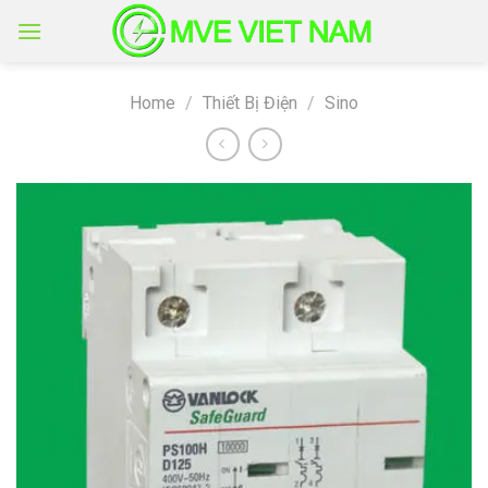
Skip
to
content
Home
/
Thiết Bị Điện
/
Sino