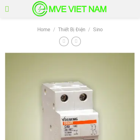
Skip
to
content
Home
/
Thiết Bị Điện
/
Sino