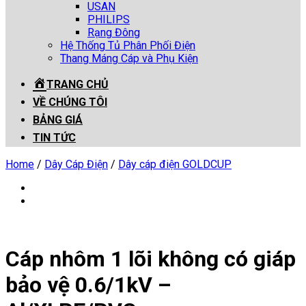
USAN
PHILIPS
Rạng Đông
Hệ Thống Tủ Phân Phối Điện
Thang Máng Cáp và Phụ Kiện
TRANG CHỦ
VỀ CHÚNG TÔI
BẢNG GIÁ
TIN TỨC
Home
/
Dây Cáp Điện
/
Dây cáp điện GOLDCUP
Cáp nhôm 1 lõi không có giáp
bảo vệ 0.6/1kV –