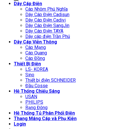
Dây Cáp Điện
Cáp Nhôm Phú Nghĩa
Dây Cáp Điện Cadisun
Dây Cáp Điện Cadivi
Dây Cáp Điện SangJin
Dây Cáp Điện TAYA
Dây cáp điện Trần Phú
Dây Cáp Viễn Thông
Cáp Mạng
Cáp Quang
Cáp Đồng
Thiết Bị Điện
LS- KOREA
Sino
Thiết bị điện SCHNEIDER
Đầu Cosse
Hệ Thống Chiếu Sáng
USAN
PHILIPS
Rạng Đông
Hệ Thống Tủ Phân Phối Điện
Thang Máng Cáp và Phụ Kiện
Login