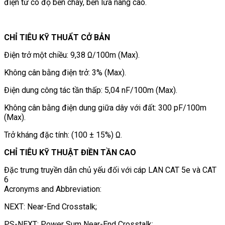
điện tử có độ bền cháy, bền lửa nâng cao.
CHỈ TIÊU KỸ THUẨT CỞ BẢN
Điện trở một chiều: 9,38 Ω/100m (Max).
Không cân bằng điện trở: 3% (Max).
Điện dung công tác tần thấp: 5,04 nF/100m (Max).
Không cân bằng điện dung giữa dây với đất: 300 pF/100m
(Max).
Trở kháng đặc tính: (100 ± 15%) Ω.
CHỈ TIÊU KỸ THUẬT ĐIỀN TẦN CAO
Đặc trưng truyền dẫn chủ yếu đối với cáp LAN CAT 5e và CAT
6
Acronyms and Abbreviation:
NEXT: Near-End Crosstalk;
PS-NEXT: Power Sum Near-End Crosstalk;