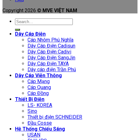
Copyright 2026 ©
MVE VIỆT NAM
Search
for:
Dây Cáp Điện
Cáp Nhôm Phú Nghĩa
Dây Cáp Điện Cadisun
Dây Cáp Điện Cadivi
Dây Cáp Điện SangJin
Dây Cáp Điện TAYA
Dây cáp điện Trần Phú
Dây Cáp Viễn Thông
Cáp Mạng
Cáp Quang
Cáp Đồng
Thiết Bị Điện
LS- KOREA
Sino
Thiết bị điện SCHNEIDER
Đầu Cosse
Hệ Thống Chiếu Sáng
USAN