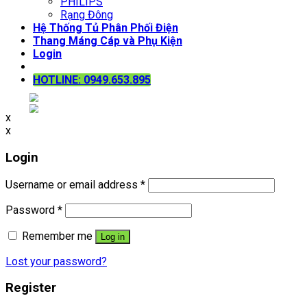
PHILIPS
Rạng Đông
Hệ Thống Tủ Phân Phối Điện
Thang Máng Cáp và Phụ Kiện
Login
HOTLINE: 0949.653.895
x
x
Login
Username or email address
*
Password
*
Remember me
Log in
Lost your password?
Register