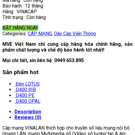
Mã hàng : Còn hàng
Bảo hành : 12 tháng
Hãng : VINACAP
Tình trạng : Còn hàng
ĐẶT HÀNG NGAY
Categories:
CÁP MẠNG
,
Dây Cáp Viễn Thông
MVE Việt Nam chỉ cung cấp hàng hóa chính hãng, sản
phẩm chất lượng và chế độ bảo hành tốt nhất!
Mọi chi tiết, xin liên hệ:
0949.653.895
Sản phẩm hot
Đèn LOTUS
D400 RIB
D400 PE
D400 OPAL
Description
Reviews (0)
Cáp mạng VINALAN thích hợp cho truyền số liệu mạng nội bộ
(mạng LAN, mạng Multimedia số (Video số tương tác & âm