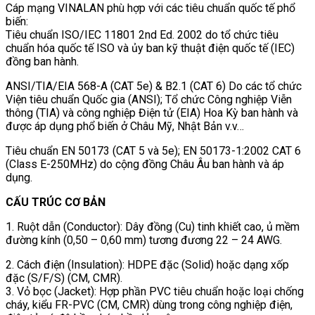
Cáp mạng VINALAN phù hợp với các tiêu chuẩn quốc tế phổ
biến:
Tiêu chuẩn ISO/IEC 11801 2nd Ed. 2002 do tổ chức tiêu
chuẩn hóa quốc tế ISO và ủy ban kỹ thuật điện quốc tế (IEC)
đồng ban hành.
ANSI/TIA/EIA 568-A (CAT 5e) & B2.1 (CAT 6) Do các tổ chức
Viện tiêu chuẩn Quốc gia (ANSI); Tổ chức Công nghiệp Viễn
thông (TIA) và công nghiệp Điện tử (EIA) Hoa Kỳ ban hành và
được áp dụng phổ biến ở Châu Mỹ, Nhật Bản v.v…
Tiêu chuẩn EN 50173 (CAT 5 và 5e); EN 50173-1:2002 CAT 6
(Class E-250MHz) do cộng đồng Châu Âu ban hành và áp
dụng.
CẤU TRÚC CƠ BẢN
1. Ruột dẫn (Conductor): Dây đồng (Cu) tinh khiết cao, ủ mềm
đường kính (0,50 – 0,60 mm) tương đương 22 – 24 AWG.
2. Cách điện (Insulation): HDPE đặc (Solid) hoặc dạng xốp
đặc (S/F/S) (CM, CMR).
3. Vỏ bọc (Jacket): Hợp phần PVC tiêu chuẩn hoặc loại chống
cháy, kiểu FR-PVC (CM, CMR) dùng trong công nghiệp điện,