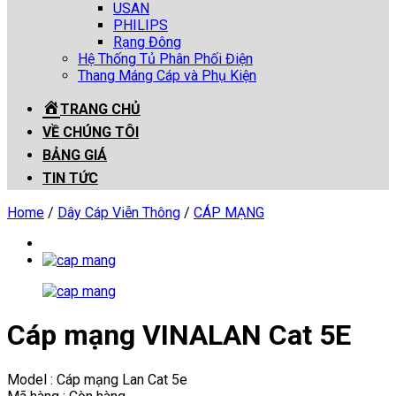
USAN
PHILIPS
Rạng Đông
Hệ Thống Tủ Phân Phối Điện
Thang Máng Cáp và Phụ Kiện
TRANG CHỦ
VỀ CHÚNG TÔI
BẢNG GIÁ
TIN TỨC
Home
/
Dây Cáp Viễn Thông
/
CÁP MẠNG
Cáp mạng VINALAN Cat 5E
Model : Cáp mạng Lan Cat 5e