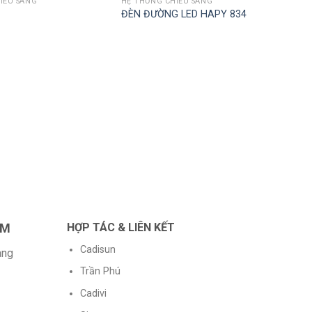
IẾU SÁNG
HỆ THỐNG CHIẾU SÁNG
ĐÈN ĐƯỜNG LED HAPY 834
HỆ 
Tuý
AM
HỢP TÁC & LIÊN KẾT
Cadisun
àng
Trần Phú
Cadivi