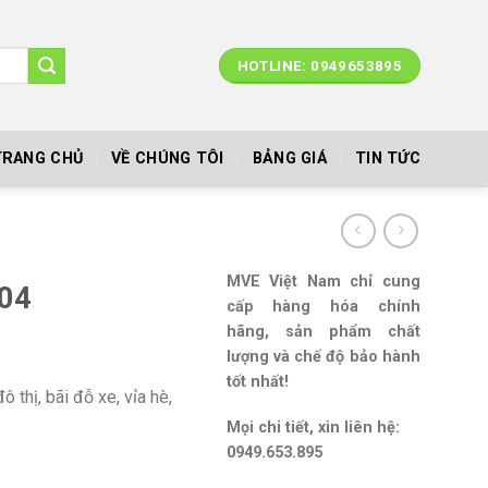
HOTLINE: 0949653895
TRANG CHỦ
VỀ CHÚNG TÔI
BẢNG GIÁ
TIN TỨC
MVE Việt Nam chỉ cung
04
cấp hàng hóa chính
hãng, sản phẩm chất
lượng và chế độ bảo hành
tốt nhất!
 thị, bãi đỗ xe, vỉa hè,
Mọi chi tiết, xin liên hệ:
0949.653.895