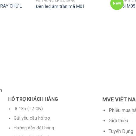
HỆ THỐNG CH
HỆ THỐNG CHIẾU SÁNG
New
 RAY CHỮ L
US Đôi M05
Đèn led âm trần mã M01
n
HỖ TRỢ KHÁCH HÀNG
MVE VIỆT N
8-18h (T7-CN)
Phiếu mua h
Gửi yêu cầu hỗ trợ
Giới thiệu
Hướng dẫn đặt hàng
Tuyển Dụng