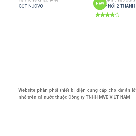
HỆ THỐNG CHIẾU SÁNG
HỆ THỐNG CHIẾU SÁNG
New
CỘT NUOVO
KHỚP NỐI 2 THANH
Rated
4.00
out
of 5
Website phân phối thiết bị điện cung cấp cho dự án lớ
nhỏ trên cả nước thuộc Công ty TNHH MVE VIỆT NAM