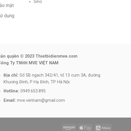
Sino
bảo mật
sử dụng
Bản quyền © 2023 Thietbidienmve.com
Công Ty TNHH MVE VIỆT NAM
Địa chỉ:
Số 5B ngach 342/41, tổ 13 cum 3A, đường
Khương Đình, P Hạ Đình, TP Hà Nội
Hotline:
0949.653.895
Email:
mve.vietnam@gmail.com