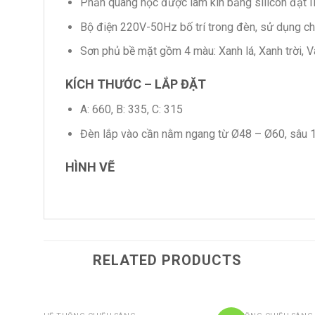
Phần quang học được làm kín bằng silicon đạt I
Bộ điện 220V-50Hz bố trí trong đèn, sử dụng c
Sơn phủ bề mặt gồm 4 màu: Xanh lá, Xanh trời, V
KÍCH THƯỚC – LẮP ĐẶT
A: 660, B: 335, C: 315
Đèn lắp vào cần nằm ngang từ Ø48 – Ø60, sâu 1
HÌNH VẼ
RELATED PRODUCTS