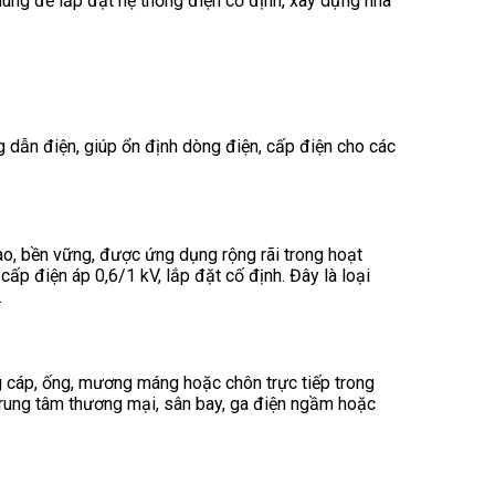
lắp đặt hệ thống điện cố định, xây dựng nhà
 dẫn điện, giúp ổn định dòng điện, cấp điện cho các
o, bền vững, được ứng dụng rộng rãi trong hoạt
cấp điện áp 0,6/1 kV, lắp đặt cố định. Đây là loại
.
ng cáp, ống, mương máng hoặc chôn trực tiếp trong
trung tâm thương mại, sân bay, ga điện ngầm hoặc