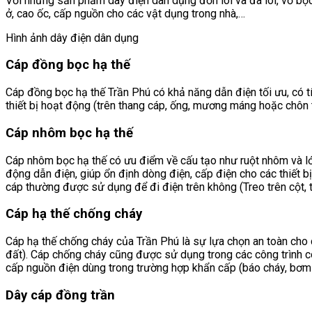
Với những sản phẩm dây điện dân dụng đơn lõi và đa lõi, vỏ bọc dâ
ở, cao ốc, cấp nguồn cho các vật dụng trong nhà,…
Hình ảnh dây điện dân dụng
Cáp đồng bọc hạ thế
Cáp đồng bọc hạ thế Trần Phú có khả năng dẫn điện tối ưu, có t
thiết bị hoạt động (trên thang cáp, ống, mương máng hoặc chôn t
Cáp nhôm bọc hạ thế
Cáp nhôm bọc hạ thế có ưu điểm về cấu tạo như ruột nhôm và lớ
động dẫn điện, giúp ổn định dòng điện, cấp điện cho các thiết bị
cáp thường được sử dụng để đi điện trên không (Treo trên cột, t
Cáp hạ thế chống cháy
Cáp hạ thế chống cháy của Trần Phú là sự lựa chọn an toàn cho 
đất). Cáp chống cháy cũng được sử dụng trong các công trình c
cấp nguồn điện dùng trong trường hợp khẩn cấp (báo cháy, bơm n
Dây cáp đồng trần