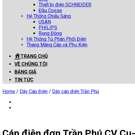
Thiết bị điện SCHNEIDER
Đầu Cosse
Hệ Thống Chiếu Sáng
USAN
PHILIPS
Rạng Đông
Hệ Thống Tủ Phân Phối Điện
Thang Máng Cáp và Phụ Kiện
TRANG CHỦ
VỀ CHÚNG TÔI
BẢNG GIÁ
TIN TỨC
Home
/
Dây Cáp Điện
/
Dây cáp điện Trần Phú
Cáp điện đơn Trần Phú CV Cu