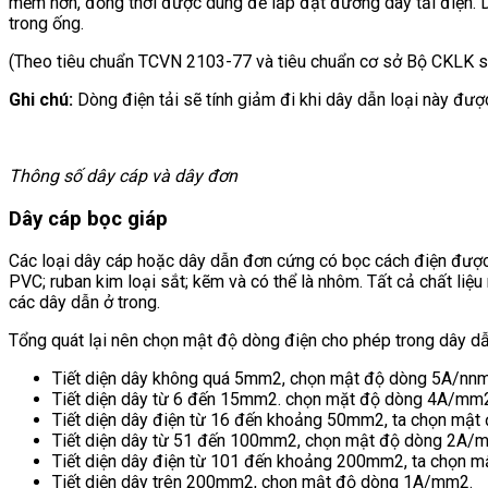
mềm hơn, đồng thời được dùng để lắp đặt đường dây tải điện. Dâ
trong ống.
(Theo tiêu chuẩn TCVN 2103-77 và tiêu chuẩn cơ sở Bộ CKLK s
Ghi chú:
Dòng điện tải sẽ tính giảm đi khi dây dẫn loại này đượ
Thông số dây cáp và dây đơn
Dây cáp bọc giáp
Các loại dây cáp hoặc dây dẫn đơn cứng có bọc cách điện được 
PVC; ruban kim loại sắt; kẽm và có thể là nhôm. Tất cả chất liệ
các dây dẫn ở trong.
Tổng quát lại nên chọn mật độ dòng điện cho phép trong dây dẫn
Tiết diện dây không quá 5mm2, chọn mật độ dòng 5A/nnm
Tiết diện dây từ 6 đến 15mm2. chọn mặt độ dòng 4A/mm
Tiết diện dây điện từ 16 đến khoảng 50mm2, ta chọn mậ
Tiết diện dây từ 51 đến 100mm2, chọn mật độ dòng 2A/
Tiết diện dây điện từ 101 đến khoảng 200mm2, ta chọn 
Tiết diện dây trên 200mm2, chọn mật độ dòng 1A/mm2.