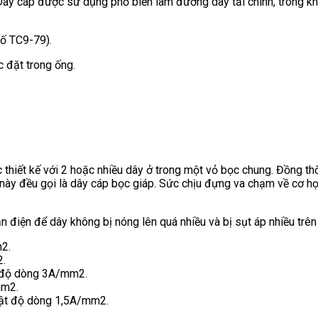
y cáp được sử dụng phổ biến làm đường dây tải chính, trong khu 
ố TC9-79).
c đặt trong ống.
thiết kế với 2 hoặc nhiều dây ở trong một vỏ bọc chung. Đồng t
u này đều gọi là dây cáp bọc giáp. Sức chịu đựng va chạm về cơ họ
 điện để dây không bị nóng lên quá nhiều và bị sụt áp nhiều trên
2.
2.
t độ dòng 3A/mm2.
mm2.
mật độ dòng 1,5A/mm2.