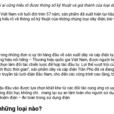
i cũng hiểu rõ được thông số kỹ thuật và giá thành của loại dâ
Việt Nam với tuổi đời trên 57 năm, sản phẩm đã xuất hiện tại hầu 
hiểu rõ về thông số kỹ thuật của những chủng loại dây điện; bài 
ong những đơn vị uy tín hàng đầu về sản xuất dây và cáp điện tại
ơng hiệu nổi tiếng – Thương hiệu quốc gia Việt Nam, được người t
chọn làm đối tác chiến lược để hợp tác đầu tư. Lợi thế vượt trội 
ch thức thời gian”, sản phẩm dây và cáp điện Trần Phú đã và đa
 truyền tải lưới điện Bắc Nam, cho đến các công trình cao tầng, 
u đầu vào được lựa chọn khắt khe từ các đối tác cung ứng có uy 
ng độc hại, không chì… mang lại sự an tâm toàn cho người sử dụ
t kiệm điện – An toàn trong sử dụng điện.
những loại nào?