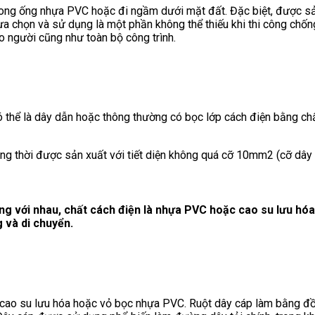
trong ống nhựa PVC hoặc đi ngầm dưới mặt đất. Đặc biệt, được sả
a chọn và sử dụng là một phần không thể thiếu khi thi công chốn
ho người cũng như toàn bộ công trình.
 thể là dây dẫn hoặc thông thường có bọc lớp cách điện bằng chấ
ng thời được sản xuất với tiết diện không quá cỡ 10mm2 (cỡ dây 
g với nhau, chất cách điện là nhựa PVC hoặc cao su lưu hó
 và di chuyển.
ện cao su lưu hóa hoặc vỏ bọc nhựa PVC. Ruột dây cáp làm bằng đ