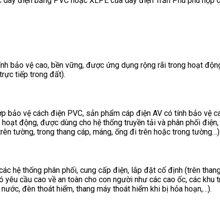
y điện bằng PVC hoặc XLPE của dây điện Trần Phú phù hợp dùng để 
ính bảo vệ cao, bền vững, được ứng dụng rộng rãi trong hoạt động
rực tiếp trong đất).
p bảo vệ cách điện PVC, sản phẩm cáp điện AV có tính bảo vệ ca
 hoạt động, được dùng cho hệ thống truyền tải và phân phối điện, 
rên tường, trong thang cáp, máng, ống đi trên hoặc trong tường…)
các hệ thống phân phối, cung cấp điện, lắp đặt cố định (trên tha
ó yêu cầu cao về an toàn cho con người như các cao ốc, các khu 
ước, đèn thoát hiểm, thang máy thoát hiểm khi bị hỏa hoạn,…).