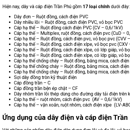
Hiện nay, dây và cáp điện Trần Phú gồm
17 loại chính
dưới đây:
Dây đơn – Ruột đồng, cách điện PVC
Dây nhiều lõi – Ruột đồng, cách điện PVC, vỏ bọc PVC
Cáp hạ thế – Ruột đồng cách điện PVC (CV – 0,6/1kV)
Cáp hạ thế – Multiplex, ruột đồng, cách điện pvc (CuD – 0
Cáp hạ thế – Ruột đồng, cách điện pvc, vỏ bọc pvc (CVV 
Cáp hạ thế – Ruột đồng, cách điện xlpe, vỏ bọc pvc (CXV 
Cáp hạ thế – Ruột đồng, cách điện xlpe, có lớp giáp, v
Cáp hạ thế – Ruột đồng, cách điện xlpe, có lớp giáp, vỏ
Cáp hạ thế chống cháy – Ruột đồng, băng mica, cách điện
Cáp hạ thế chống cháy – Ruột đồng, băng mica, cách điệ
Cáp hạ thế chống cháy – Ruột đồng, băng mica, cách điện
Sợi dây đồng tròn kỹ thuật điện
Cáp đồng trần – C
Cáp đồng trần bện ép chặt – CF
Dây nhôm trần lõi thép dùng cho đường dây tải điện trên
Cáp hạ thế – ruột nhôm, cách điện pvc (AV – 0,6/1kV)
Cáp hạ thế – vặn xoắn, ruột nhôm, cách điện xlpe (LV-AB
Ứng dụng của dây điện và cáp điện Trần