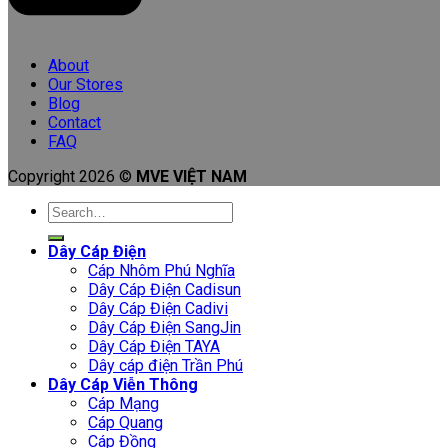
About
Our Stores
Blog
Contact
FAQ
Copyright 2026 ©
MVE VIỆT NAM
Search
for:
Dây Cáp Điện
Cáp Nhôm Phú Nghĩa
Dây Cáp Điện Cadisun
Dây Cáp Điện Cadivi
Dây Cáp Điện SangJin
Dây Cáp Điện TAYA
Dây cáp điện Trần Phú
Dây Cáp Viễn Thông
Cáp Mạng
Cáp Quang
Cáp Đồng