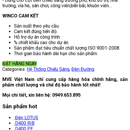
• Dùng cho Cột đèn chiếu sáng đường phố, khu đô thị, nhà
trường, vỉa hè, sân chơi, công viên,bến bãi, khuôn viên…
WINCO CAM KẾT
Sản xuất theo yêu cầu.
Cam kết đúng tiến độ.
Hỗ trợ dự án công trình.
% chiết khấu cao cho dự án.
Sản phẩm đạt tiêu chuẩn chất lượng ISO 9001-2008.
Thơi gian bảo hành dài hạn cho sản phẩm.
ĐẶT HÀNG NGAY
Categories:
Hệ Thống Chiếu Sáng
,
Đèn Đường
MVE Việt Nam chỉ cung cấp hàng hóa chính hãng, sản
phẩm chất lượng và chế độ bảo hành tốt nhất!
Mọi chi tiết, xin liên hệ:
0949.653.895
Sản phẩm hot
Đèn LOTUS
D400 RIB
D400 PE