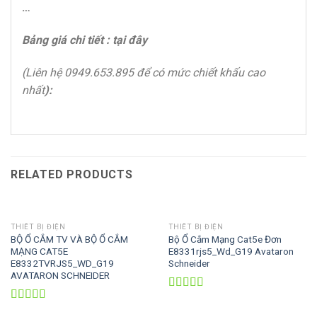
…
Bảng giá chi tiết : tại đây
(Liên hệ 0949.653.895 để có mức chiết khấu cao
nhất
):
RELATED PRODUCTS
THIẾT BỊ ĐIỆN
THIẾT BỊ ĐIỆN
BỘ Ổ CẮM TV VÀ BỘ Ổ CẮM
Bộ Ổ Cắm Mạng Cat5e Đơn
MẠNG CAT5E
E8331rjs5_Wd_G19 Avataron
E8332TVRJS5_WD_G19
Schneider
AVATARON SCHNEIDER
Rated
3.67
out
Rated