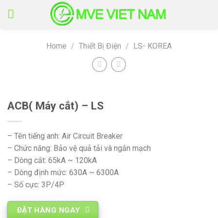
Skip
to
content
Home
/
Thiết Bị Điện
/
LS- KOREA
ACB( Máy cắt) – LS
– Tên tiếng anh: Air Circuit Breaker
– Chức năng: Bảo vệ quả tải và ngắn mạch
– Dòng cắt: 65kA ~ 120kA
– Dòng định mức: 630A ~ 6300A
– Số cực: 3P/4P
ĐẶT HÀNG NGAY