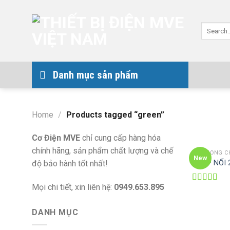
Skip
to
Search
content
for:
Danh mục sản phẩm
Home
/
Products tagged “green”
Cơ Điện MVE
chỉ cung cấp hàng hóa
chính hãng, sản phẩm chất lượng và chế
HỆ THỐNG C
New
KHỚP NỐI 
độ bảo hành tốt nhất!
Mọi chi tiết, xin liên hệ:
0949.653.895
Rated
4.00
out
of 5
DANH MỤC