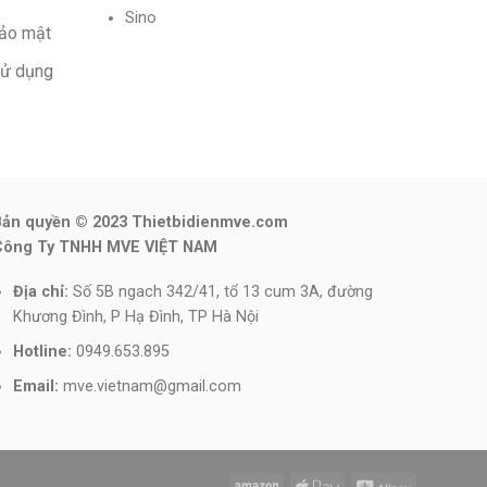
Sino
bảo mật
sử dụng
Bản quyền © 2023 Thietbidienmve.com
Công Ty TNHH MVE VIỆT NAM
Địa chỉ:
Số 5B ngach 342/41, tổ 13 cum 3A, đường
Khương Đình, P Hạ Đình, TP Hà Nội
Hotline:
0949.653.895
Email:
mve.vietnam@gmail.com