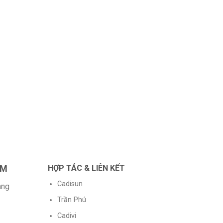
AM
HỢP TÁC & LIÊN KẾT
Cadisun
àng
Trần Phú
Cadivi