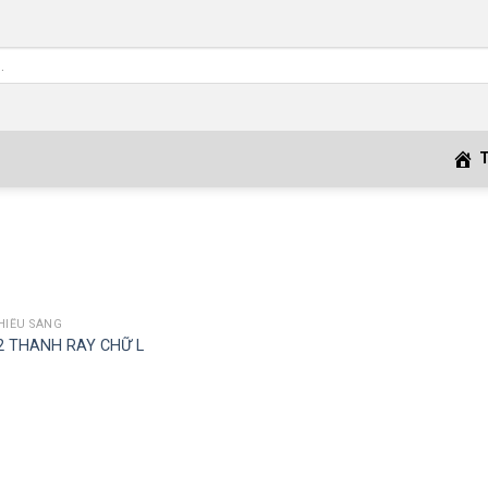
HIẾU SÁNG
2 THANH RAY CHỮ L