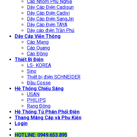
Cáp Nhôm Phú Nghĩa
Dây Cáp Điện Cadisun
Dây Cáp Điện Cadivi
Dây Cáp Điện SangJin
Dây Cáp Điện TAYA
Dây cáp điện Trần Phú
Dây Cáp Viễn Thông
Cáp Mạng
Cáp Quang
Cáp Đồng
Thiết Bị Điện
LS- KOREA
Sino
Thiết bị điện SCHNEIDER
Đầu Cosse
Hệ Thống Chiếu Sáng
USAN
PHILIPS
Rạng Đông
Hệ Thống Tủ Phân Phối Điện
Thang Máng Cáp và Phụ Kiện
Login
HOTLINE: 0949.653.895