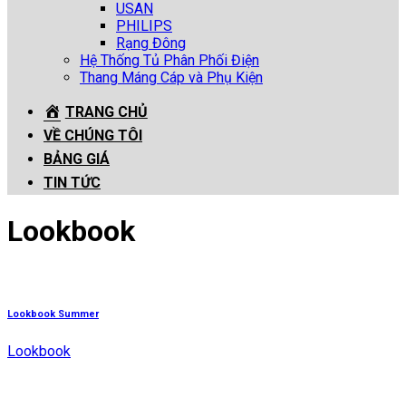
USAN
PHILIPS
Rạng Đông
Hệ Thống Tủ Phân Phối Điện
Thang Máng Cáp và Phụ Kiện
TRANG CHỦ
VỀ CHÚNG TÔI
BẢNG GIÁ
TIN TỨC
Lookbook
Lookbook Summer
Lookbook