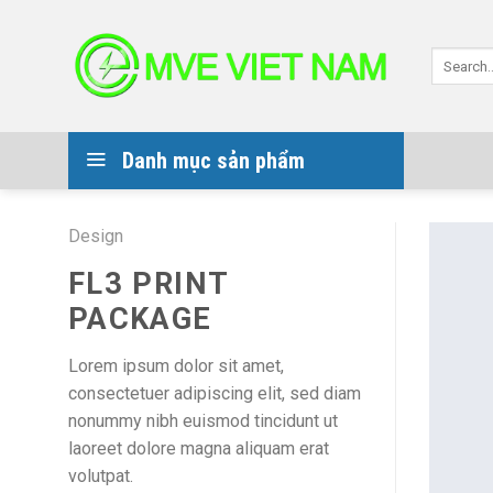
Skip
to
Search
content
for:
Danh mục sản phẩm
Design
FL3 PRINT
PACKAGE
Lorem ipsum dolor sit amet,
consectetuer adipiscing elit, sed diam
nonummy nibh euismod tincidunt ut
laoreet dolore magna aliquam erat
volutpat.