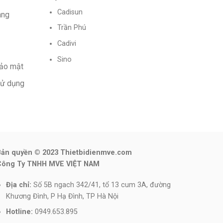
Cadisun
àng
Trần Phú
Cadivi
Sino
bảo mật
sử dụng
Bản quyền © 2023 Thietbidienmve.com
Công Ty TNHH MVE VIỆT NAM
Địa chỉ:
Số 5B ngach 342/41, tổ 13 cum 3A, đường
Khương Đình, P Hạ Đình, TP Hà Nội
Hotline:
0949.653.895