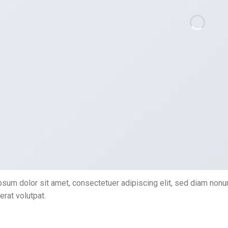
sum dolor sit amet, consectetuer adipiscing elit, sed diam non
erat volutpat.