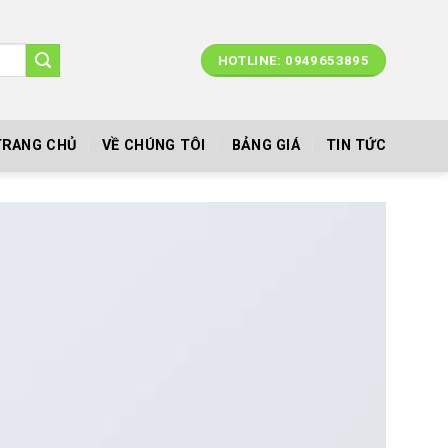
HOTLINE: 0949653895
TRANG CHỦ
VỀ CHÚNG TÔI
BẢNG GIÁ
TIN TỨC