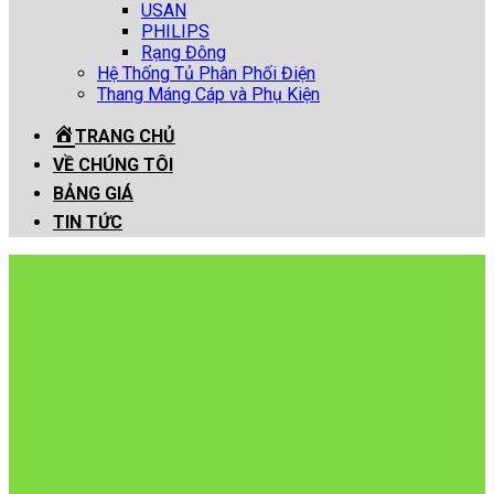
USAN
PHILIPS
Rạng Đông
Hệ Thống Tủ Phân Phối Điện
Thang Máng Cáp và Phụ Kiện
TRANG CHỦ
VỀ CHÚNG TÔI
BẢNG GIÁ
TIN TỨC