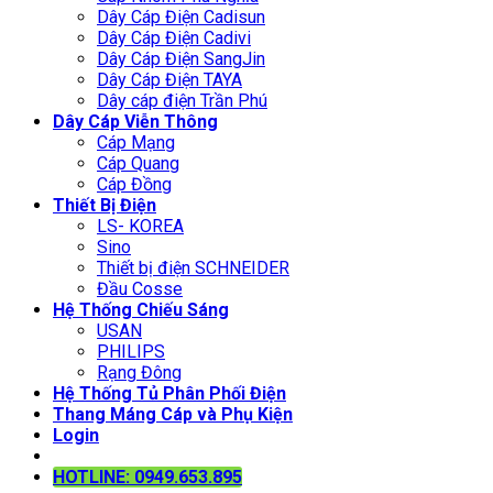
Dây Cáp Điện Cadisun
Dây Cáp Điện Cadivi
Dây Cáp Điện SangJin
Dây Cáp Điện TAYA
Dây cáp điện Trần Phú
Dây Cáp Viễn Thông
Cáp Mạng
Cáp Quang
Cáp Đồng
Thiết Bị Điện
LS- KOREA
Sino
Thiết bị điện SCHNEIDER
Đầu Cosse
Hệ Thống Chiếu Sáng
USAN
PHILIPS
Rạng Đông
Hệ Thống Tủ Phân Phối Điện
Thang Máng Cáp và Phụ Kiện
Login
HOTLINE: 0949.653.895