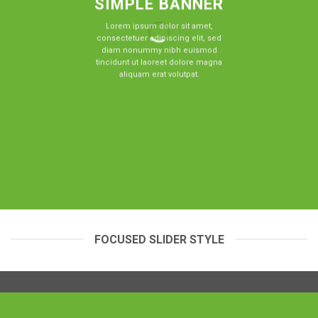
SIMPLE BANNER
Lorem ipsum dolor sit amet,
consectetuer adipiscing elit, sed
diam nonummy nibh euismod
tincidunt ut laoreet dolore magna
aliquam erat volutpat.
FOCUSED SLIDER STYLE