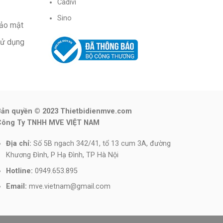
Cadivi
Sino
bảo mật
sử dụng
Bản quyền © 2023 Thietbidienmve.com
Công Ty TNHH MVE VIỆT NAM
Địa chỉ:
Số 5B ngach 342/41, tổ 13 cum 3A, đường
Khương Đình, P Hạ Đình, TP Hà Nội
Hotline:
0949.653.895
Email:
mve.vietnam@gmail.com