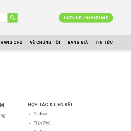
HOTLINE: 0949653895
TRANG CHỦ
VỀ CHÚNG TÔI
BẢNG GIÁ
TIN TỨC
AM
HỢP TÁC & LIÊN KẾT
Cadisun
àng
Trần Phú